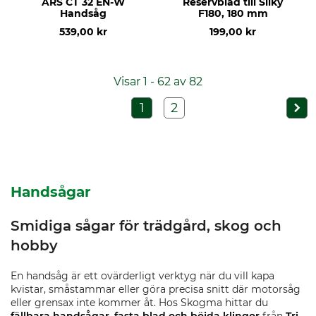
ARS CT 32 EN-W
Reservblad till Silky
Handsåg
F180, 180 mm
539,00 kr
199,00 kr
Visar 1 - 62 av 82
1
2
Handsågar
Smidiga sågar för trädgård, skog och
hobby
En handsåg är ett ovärderligt verktyg när du vill kapa
kvistar, småstammar eller göra precisa snitt där motorsåg
eller grensax inte kommer åt. Hos Skogma hittar du