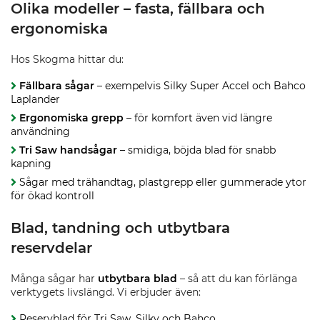
Olika modeller – fasta, fällbara och
ergonomiska
Hos Skogma hittar du:
Fällbara sågar
– exempelvis Silky Super Accel och Bahco
Laplander
Ergonomiska grepp
– för komfort även vid längre
användning
Tri Saw handsågar
– smidiga, böjda blad för snabb
kapning
Sågar med trähandtag, plastgrepp eller gummerade ytor
för ökad kontroll
Blad, tandning och utbytbara
reservdelar
Många sågar har
utbytbara blad
– så att du kan förlänga
verktygets livslängd. Vi erbjuder även:
Reservblad för Tri Saw, Silky och Bahco