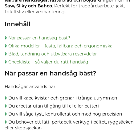
fällbara handsågar, fasta blad och böjda klingor
från
Tri
Saw, Silky och Bahco
. Perfekt för trädgårdsarbete, jakt,
friluftsliv eller vedhantering.
Innehåll
När passar en handsåg bäst?
Olika modeller – fasta, fällbara och ergonomiska
Blad, tandning och utbytbara reservdelar
Checklista – så väljer du rätt handsåg
När passar en handsåg bäst?
Handsågar används när:
Du vill kapa kvistar och grenar i trånga utrymmen
Du arbetar utan tillgång till el eller batteri
Du vill såga tyst, kontrollerat och med hög precision
Du behöver ett lätt, portabelt verktyg i bältet, ryggsäcken
eller skogsjackan