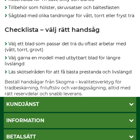
Tillbehör som hölster, skruvsatser och bältesfästen
Sågblad med olika tandningar för vått, torrt eller fryst trä
Checklista – välj rätt handsåg
Välj ett blad som passar det trä du oftast arbetar med
(vått, torrt, grovt)
Välj gärna en modell med utbytbart blad för längre
livslängd
Läs skötselråden för att få bästa prestanda och livslängd
Beställ handsågar från Skogma – kvalitetsverktyg för
trädbeskärning, friluftsliv och vardagssågning, alltid med
rätt reservdelar och snabb leverans.
KUNDJÄNST
Öppettider
INFORMATION
Kundtjänst
Vanliga frågor
Butik Vansbro
BETALSÄTT