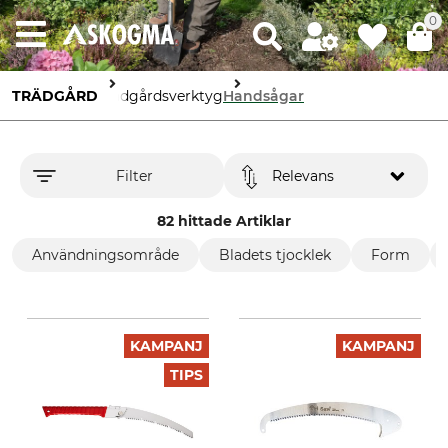
0
TRÄDGÅRD
Trädgårdsverktyg
Handsågar
Filter
Relevans
82 hittade Artiklar
Användningsområde
Bladets tjocklek
Form
KAMPANJ
KAMPANJ
TIPS