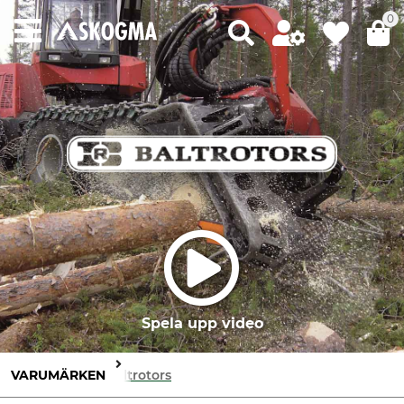
0
Spela upp video
VARUMÄRKEN
Baltrotors