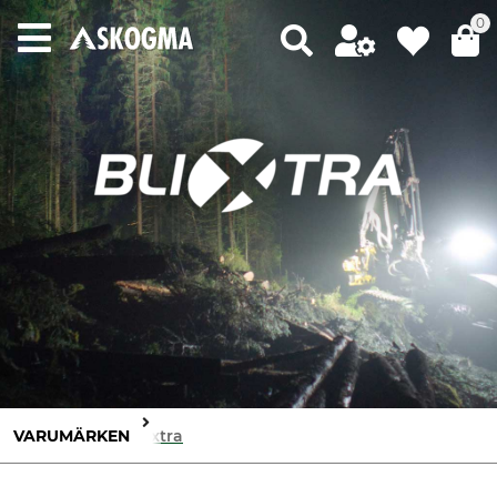
0
VARUMÄRKEN
Blixtra