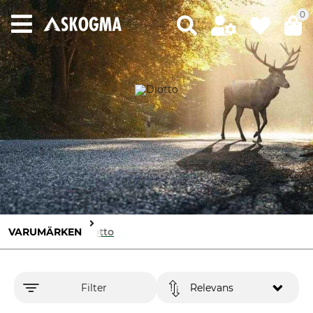
0
VARUMÄRKEN
Diotto
Filter
Relevans