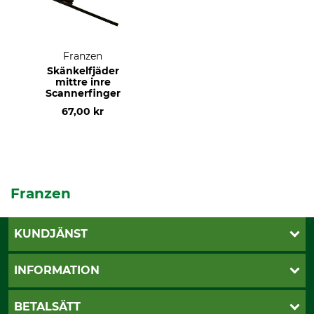
Franzen
Skänkelfjäder
mittre inre
Scannerfinger
67,00 kr
Franzen
KUNDJÄNST
Öppettider
INFORMATION
Kundtjänst
Vanliga frågor
Butik Vansbro
BETALSÄTT