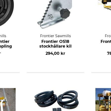
ills
Frontier Sawmills
Fro
ntier
Frontier OS18
Fron
ppling
stockhållare kil
r
294,00 kr
7