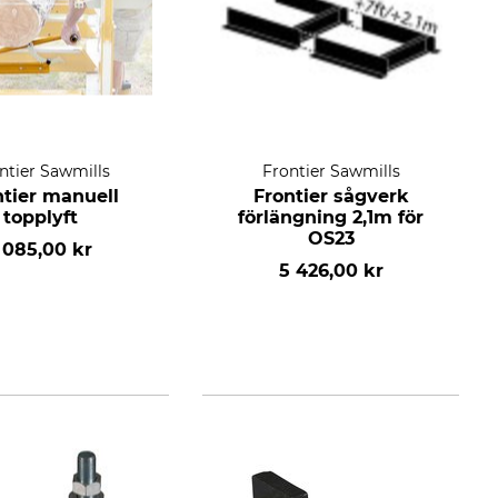
ntier Sawmills
Frontier Sawmills
ntier manuell
Frontier sågverk
topplyft
förlängning 2,1m för
OS23
 085,00 kr
5 426,00 kr