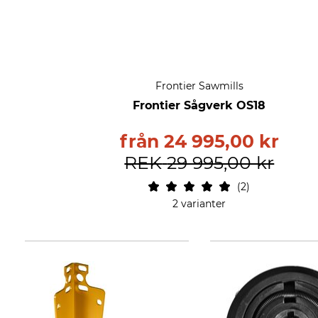
Frontier Sawmills
Frontier Sågverk OS18
från
24 995,00 kr
REK
29 995,00 kr
2
2 varianter