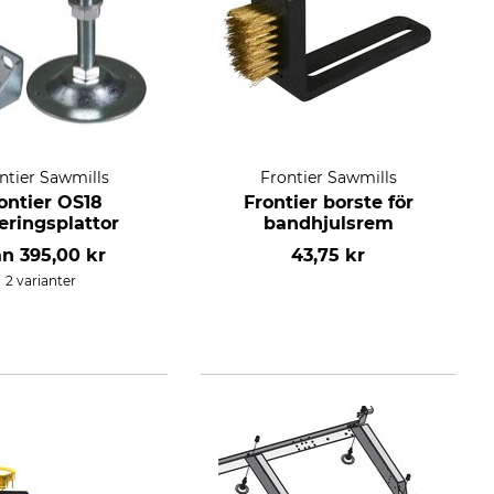
ntier Sawmills
Frontier Sawmills
ontier OS18
Frontier borste för
eringsplattor
bandhjulsrem
ån
395,00 kr
43,75 kr
2 varianter