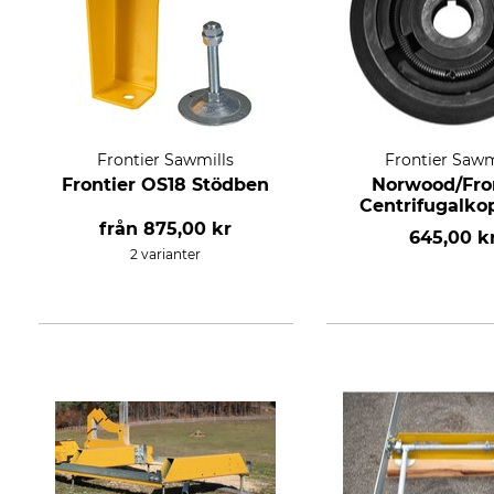
Frontier Sawmills
Frontier Sawm
Frontier OS18 Stödben
Norwood/Fro
Centrifugalko
från
875,00 kr
645,00 k
2 varianter