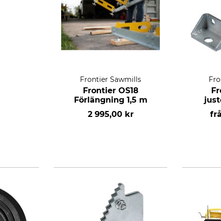
Frontier Sawmills
Fro
Frontier OS18
Fr
Förlängning 1,5 m
just
2 995,00 kr
fr