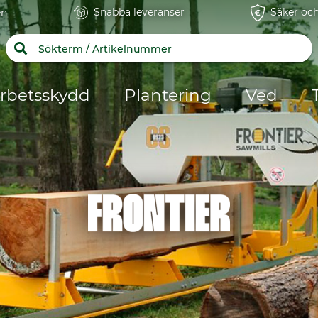
Snabba leveranser
Säker och
en
rbetsskydd
Plantering
Ved