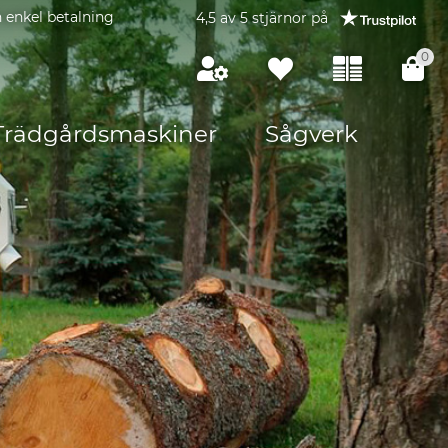
 enkel betalning
4,5 av 5 stjärnor på
0
Trädgårdsmaskiner
Sågverk