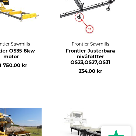
ntier Sawmills
Frontier Sawmills
tier OS35 8kw
Frontier Justerbara
motor
nivåföttter
OS23,OS27,OS31
8 750,00 kr
234,00 kr