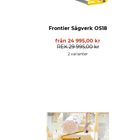
Frontier Sågverk OS18
från
24 995,00 kr
REK
29 995,00 kr
2 varianter