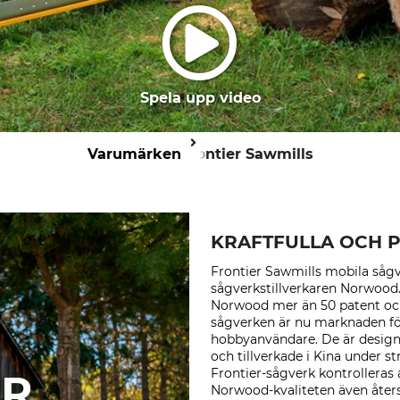
Spela upp video
Varumärken
Frontier Sawmills
KRAFTFULLA OCH 
Frontier Sawmills mobila såg
sågverkstillverkaren Norwood
Norwood mer än 50 patent och
sågverken är nu marknaden fö
hobbyanvändare. De är design
och tillverkade i Kina under st
Frontier-sågverk kontrolleras 
ER
Norwood-kvaliteten även återsp