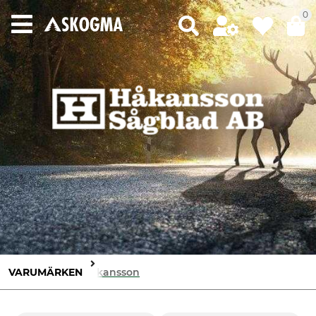
0
VARUMÄRKEN
Håkansson