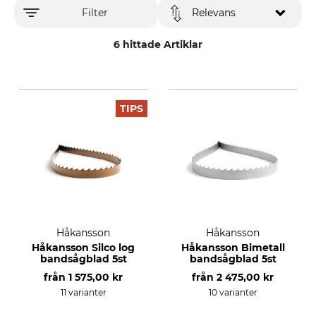
Filter
Relevans
6 hittade Artiklar
TIPS
Håkansson
Håkansson
Håkansson Silco log
Håkansson Bimetall
bandsågblad 5st
bandsågblad 5st
från
1 575,00 kr
från
2 475,00 kr
11 varianter
10 varianter