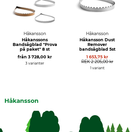
Håkansson
Håkansson
Håkanssons
Håkansson Dust
Bandsågblad "Prova
Remover
på paket" 8 st
bandsågblad 5st
från
3 728,00 kr
1 653,75 kr
REK
2 205,00 kr
3 varianter
1 variant
Håkansson