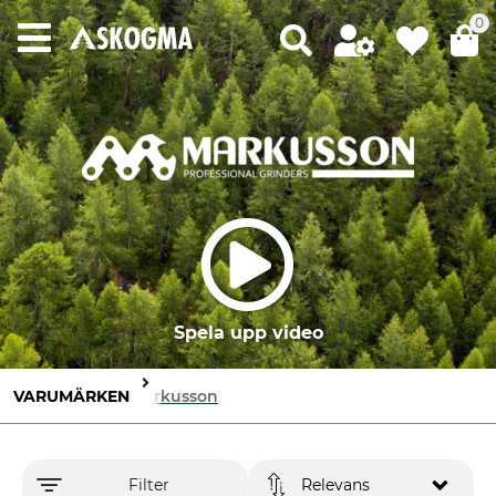
0
Spela upp video
VARUMÄRKEN
Markusson
Filter
Relevans