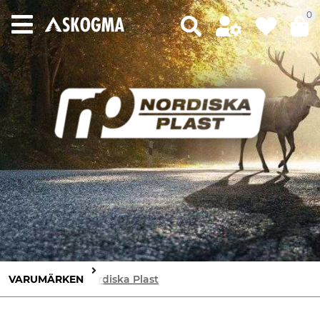
0
VARUMÄRKEN
Nordiska Plast