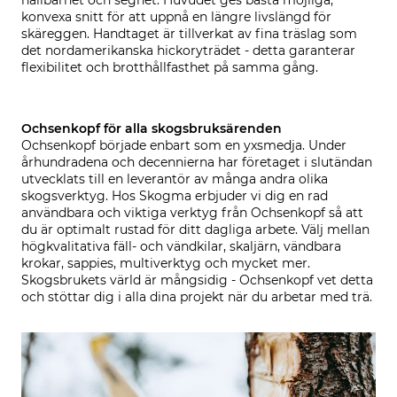
hållbarhet och seghet. Huvudet ges bästa möjliga,
konvexa snitt för att uppnå en längre livslängd för
skäreggen. Handtaget är tillverkat av fina träslag som
det nordamerikanska hickoryträdet - detta garanterar
flexibilitet och brotthållfasthet på samma gång.
Ochsenkopf för alla skogsbruksärenden
Ochsenkopf började enbart som en yxsmedja. Under
århundradena och decennierna har företaget i slutändan
utvecklats till en leverantör av många andra olika
skogsverktyg. Hos Skogma erbjuder vi dig en rad
användbara och viktiga verktyg från Ochsenkopf så att
du är optimalt rustad för ditt dagliga arbete. Välj mellan
högkvalitativa fäll- och vändkilar, skaljärn, vändbara
krokar, sappies, multiverktyg och mycket mer.
Skogsbrukets värld är mångsidig - Ochsenkopf vet detta
och stöttar dig i alla dina projekt när du arbetar med trä.