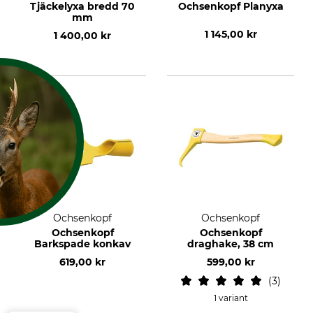
Tjäckelyxa bredd 70
Ochsenkopf Planyxa
mm
1 145,00 kr
1 400,00 kr
Ochsenkopf
Ochsenkopf
HA KAKOR?
Ochsenkopf
Ochsenkopf
Barkspade konkav
draghake, 38 cm
 cookies och liknande
619,00 kr
599,00 kr
je part för att
, kontinuerligt förbättra
3
passade efter användarnas
1 variant
cke behandlas