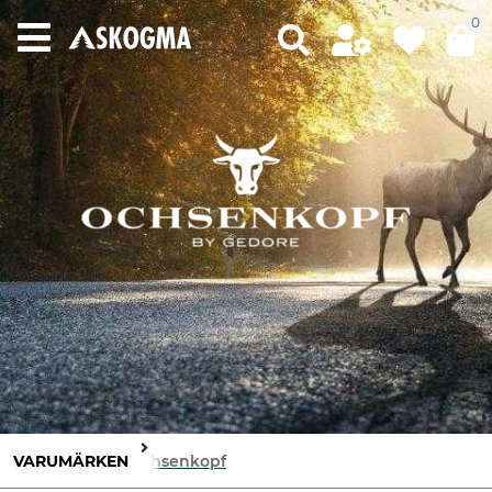
0
VARUMÄRKEN
Ochsenkopf