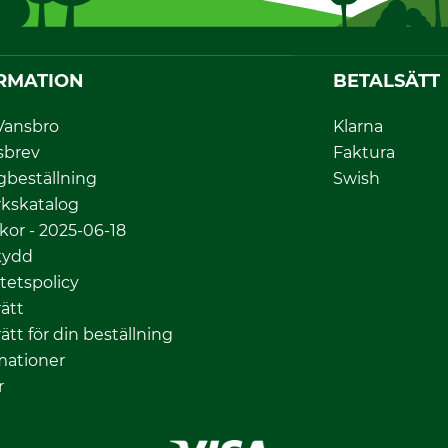
RMATION
BETALSÄTT
Vansbro
Klarna
sbrev
Faktura
gbeställning
Swish
kskatalog
lkor - 2025-06-18
kydd
itetspolicy
ätt
ätt för din beställning
mationer
r