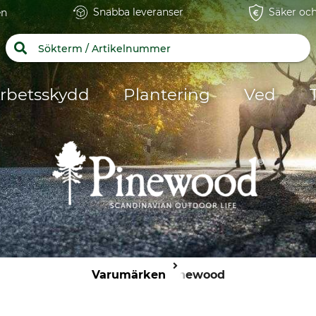
Snabba leveranser
Säker och
en
rbetsskydd
Plantering
Ved
Varumärken
Pinewood