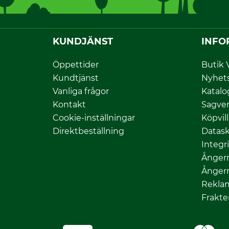
KUNDJÄNST
INFO
Öppettider
Butik 
Kundtjänst
Nyhet
Vanliga frågor
Katalo
Kontakt
Sagver
Cookie-inställningar
Köpvil
Direktbeställning
Datas
Integr
Ångerr
Ångerr
Rekla
Frakte