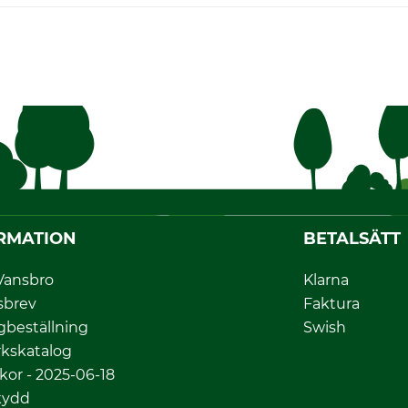
RMATION
BETALSÄTT
Vansbro
Klarna
sbrev
Faktura
gbeställning
Swish
kskatalog
lkor - 2025-06-18
kydd