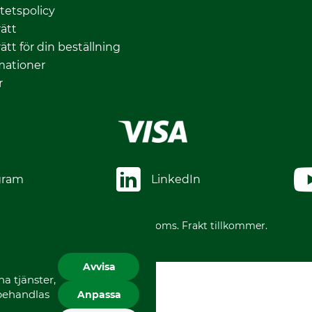
itetspolicy
ätt
ätt för din beställning
mationer
r
gram
LinkedIn
*Alla priser inklusive moms. Frakt tillkommer.
Avvisa
a tjänster,
 behandlas
Anpassa