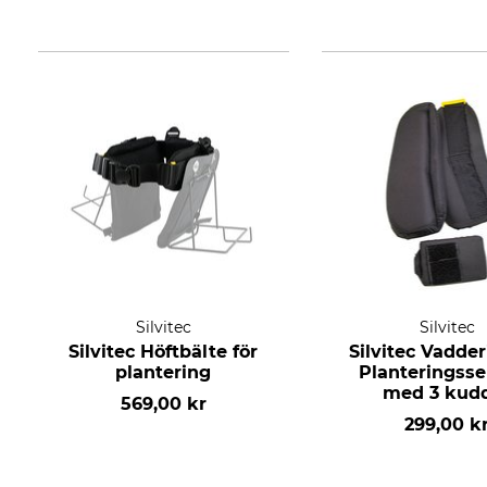
Silvitec
Silvitec
Silvitec Höftbälte för
Silvitec Vadderi
plantering
Planteringsse
med 3 kud
569,00 kr
299,00 k