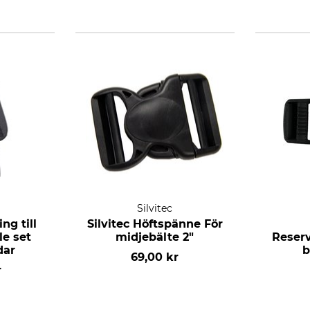
Silvitec
ng till
Silvitec Höftspänne För
le set
midjebälte 2"
Reser
dar
b
69,00 kr
r