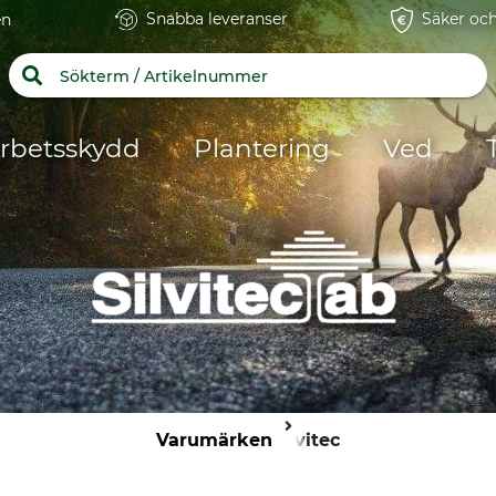
Snabba leveranser
Säker och
en
rbetsskydd
Plantering
Ved
Varumärken
Silvitec