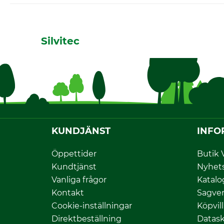
Silvitec
KUNDJÄNST
INFO
Öppettider
Butik 
Kundtjänst
Nyhet
Vanliga frågor
Katalo
Kontakt
Sagver
Cookie-inställningar
Köpvil
Direktbeställning
Datas