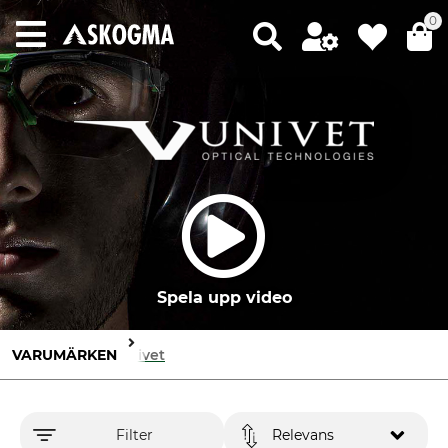
0
Spela upp video
VARUMÄRKEN
Univet
Filter
Relevans