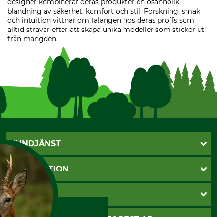
designer kombinerar deras produkter en osannolik
blandning av säkerhet, komfort och stil. Forskning, smak
och intuition vittnar om talangen hos deras proffs som
alltid strävar efter att skapa unika modeller som sticker ut
från mängden.
KUNDJÄNST
Öppettider
INFORMATION
Kundtjänst
Vanliga frågor
Butik Vansbro
BETALSÄTT
Kontakt
Nyhetsbrev
Cookie-inställningar
Katalogbeställning
Klarna