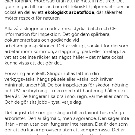
eller förankra motorsåg utan att ha metall mot träd. Det
gör slingan till mer än bara ett tekniskt hjälpmedel – den är
också en del av ett
ekologiskt arbetsflöde
, där säkerhet
möter respekt för naturen.
Alla våra slingor är märkta med styrka, batch och CE-
information för inspektion. Det gör dem spårbara,
dokumenterbara och godkända vid
arbetsmiljöinspektioner. Det är viktigt, särskilt för dig som
arbetar inom kommun, anläggning, park eller företag. Du
vet att det inte räcker att något håller – det måste också
kunna visas att det gör det.
Förvaring är enkelt. Slingor rullas lätt in i din
verktygsväska, hängs på sele eller väska, och kräver
minimalt underhåll. De bör inspekteras för skador, nötning
och UV-nedbrytning – men med rätt hantering håller de i
flera år. De fungerar lika bra i snö, regn, värme eller damm.
Och de gör sitt jobb – tyst, varje dag.
Det är just det som gör slingan till en favorit hos många
arborister. Den är lågmäld, men avgörande. Den säger inte
ifrån – men utan den, fungerar inte resten. Det är den som
gör att du kan improvisera utan att kompromissa. Det är