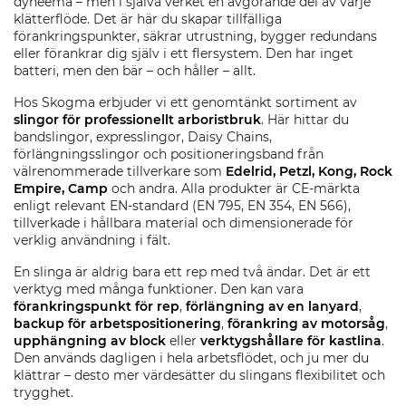
dyneema – men i själva verket en avgörande del av varje
klätterflöde. Det är här du skapar tillfälliga
förankringspunkter, säkrar utrustning, bygger redundans
eller förankrar dig själv i ett flersystem. Den har inget
batteri, men den bär – och håller – allt.
Hos Skogma erbjuder vi ett genomtänkt sortiment av
slingor för professionellt arboristbruk
. Här hittar du
bandslingor, expresslingor, Daisy Chains,
förlängningsslingor och positioneringsband från
välrenommerade tillverkare som
Edelrid, Petzl, Kong, Rock
Empire, Camp
och andra. Alla produkter är CE-märkta
enligt relevant EN-standard (EN 795, EN 354, EN 566),
tillverkade i hållbara material och dimensionerade för
verklig användning i fält.
En slinga är aldrig bara ett rep med två ändar. Det är ett
verktyg med många funktioner. Den kan vara
förankringspunkt för rep
,
förlängning av en lanyard
,
backup för arbetspositionering
,
förankring av motorsåg
,
upphängning av block
eller
verktygshållare för kastlina
.
Den används dagligen i hela arbetsflödet, och ju mer du
klättrar – desto mer värdesätter du slingans flexibilitet och
trygghet.