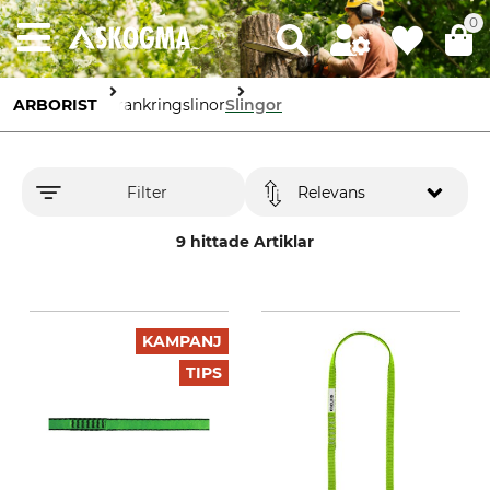
0
ARBORIST
Förankringslinor
Slingor
Filter
Relevans
9 hittade Artiklar
KAMPANJ
TIPS