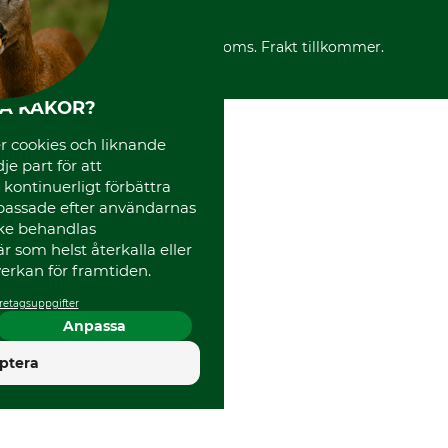
Reklamationer
Varumärken
Frakter
Mässor
*Alla priser inklusive moms. Frakt tillkommer.
Instagram TOS
Media
HA KAKOR?
Code of Conduct
 cookies och liknande
je part för att
, kontinuerligt förbättra
passade efter användarnas
cke behandlas
 som helst återkalla eller
erkan för framtiden.
retagsuppgifter
Anpassa
4.5
ptera
Utmärkt