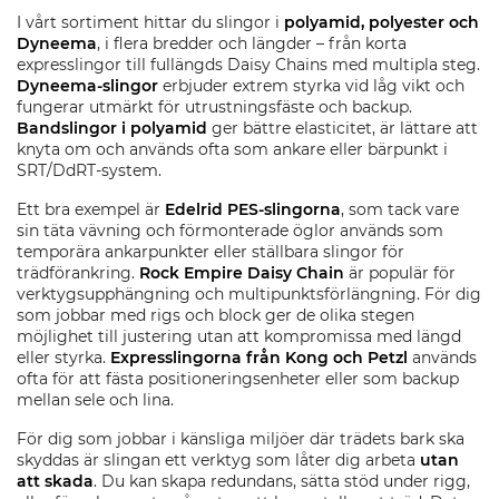
I vårt sortiment hittar du slingor i
polyamid, polyester och
Dyneema
, i flera bredder och längder – från korta
expresslingor till fullängds Daisy Chains med multipla steg.
Dyneema-slingor
erbjuder extrem styrka vid låg vikt och
fungerar utmärkt för utrustningsfäste och backup.
Bandslingor i polyamid
ger bättre elasticitet, är lättare att
knyta om och används ofta som ankare eller bärpunkt i
SRT/DdRT-system.
Ett bra exempel är
Edelrid PES-slingorna
, som tack vare
sin täta vävning och förmonterade öglor används som
temporära ankarpunkter eller ställbara slingor för
trädförankring.
Rock Empire Daisy Chain
är populär för
verktygsupphängning och multipunktsförlängning. För dig
som jobbar med rigs och block ger de olika stegen
möjlighet till justering utan att kompromissa med längd
eller styrka.
Expresslingorna från Kong och Petzl
används
ofta för att fästa positioneringsenheter eller som backup
mellan sele och lina.
För dig som jobbar i känsliga miljöer där trädets bark ska
skyddas är slingan ett verktyg som låter dig arbeta
utan
att skada
. Du kan skapa redundans, sätta stöd under rigg,