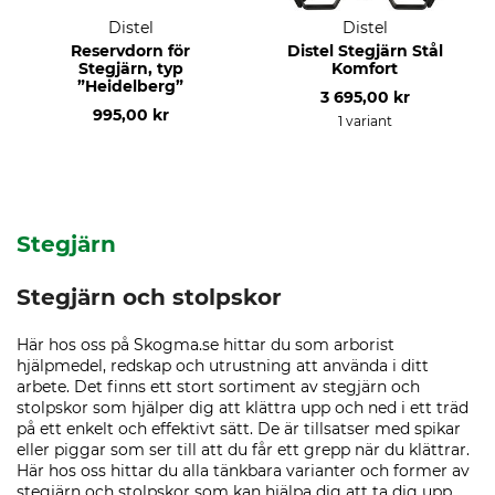
Distel
Distel
Reservdorn för
Distel Stegjärn Stål
Stegjärn, typ
Komfort
”Heidelberg”
3 695,00 kr
995,00 kr
1 variant
Stegjärn
Stegjärn och stolpskor
Här hos oss på Skogma.se hittar du som arborist
hjälpmedel, redskap och utrustning att använda i ditt
arbete. Det finns ett stort sortiment av stegjärn och
stolpskor som hjälper dig att klättra upp och ned i ett träd
på ett enkelt och effektivt sätt. De är tillsatser med spikar
eller piggar som ser till att du får ett grepp när du klättrar.
Här hos oss hittar du alla tänkbara varianter och former av
stegjärn och stolpskor som kan hjälpa dig att ta dig upp