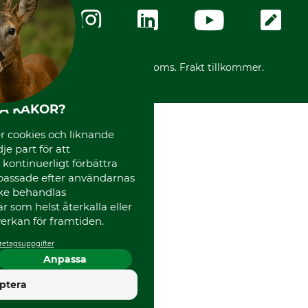
Ångerrätt
Karriär
Ångerrätt för din beställning
Vår personal
Reklamationer
Varumärken
Frakter
Mässor
*Alla priser inklusive moms. Frakt tillkommer.
Instagram TOS
Media
HA KAKOR?
Code of Conduct
 cookies och liknande
je part för att
, kontinuerligt förbättra
passade efter användarnas
cke behandlas
 som helst återkalla eller
erkan för framtiden.
retagsuppgifter
Anpassa
4.5
ptera
Utmärkt