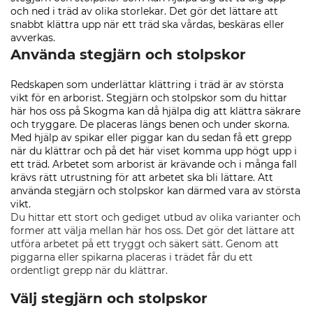
och ned i träd av olika storlekar. Det gör det lättare att
snabbt klättra upp när ett träd ska vårdas, beskäras eller
avverkas.
Använda stegjärn och stolpskor
Redskapen som underlättar klättring i träd är av största
vikt för en arborist. Stegjärn och stolpskor som du hittar
här hos oss på Skogma kan då hjälpa dig att klättra säkrare
och tryggare. De placeras längs benen och under skorna.
Med hjälp av spikar eller piggar kan du sedan få ett grepp
när du klättrar och på det här viset komma upp högt upp i
ett träd. Arbetet som arborist är krävande och i många fall
krävs rätt utrustning för att arbetet ska bli lättare. Att
använda stegjärn och stolpskor kan därmed vara av största
vikt.
Du hittar ett stort och gediget utbud av olika varianter och
former att välja mellan här hos oss. Det gör det lättare att
utföra arbetet på ett tryggt och säkert sätt. Genom att
piggarna eller spikarna placeras i trädet får du ett
ordentligt grepp när du klättrar.
Välj stegjärn och stolpskor