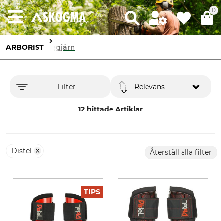
0
ARBORIST
Stegjärn
Filter
Relevans
12 hittade Artiklar
Distel
Återställ alla filter
TIPS