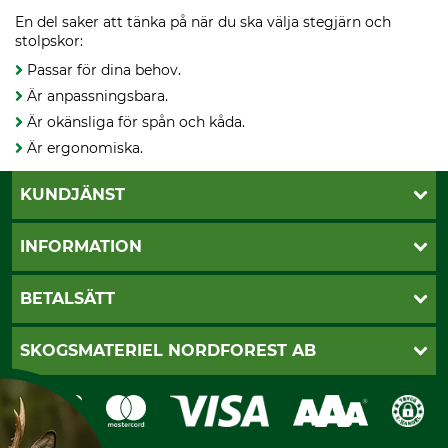
En del saker att tänka på när du ska välja stegjärn och
stolpskor:
Passar för dina behov.
Är anpassningsbara.
Är okänsliga för spån och kåda.
Är ergonomiska.
KUNDJÄNST
Öppettider
INFORMATION
Kundtjänst
Vanliga frågor
Butik Vansbro
BETALSÄTT
Kontakt
Nyhetsbrev
Cookie-inställningar
Katalogbeställning
Klarna
SKOGSMATERIEL NORDFOREST AB
Sagverkskatalog
Faktura
Köpvillkor - 2025-06-18
Swish
Om oss
Dataskydd
GRUBE-Gruppen
Integritetspolicy
Företagsuppgifter