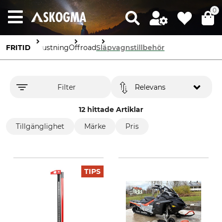
0
FRITID
Utrustning
Offroad
Släpvagnstillbehör
Filter
Relevans
12 hittade Artiklar
Tillgänglighet
Märke
Pris
TIPS