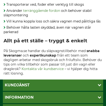
Transporterar ved, foder eller verktyg till skogs
Använder
terränggående fordon
och behöver stabil
släpmontering
Vill kunna koppla loss och säkra vagnen med pålitliga lås
Behöver hålla lasten skyddad, även när vagnen står
parkerad
Allt på ett ställe – tryggt & enkelt
På Skogma.se handlar du släpvagnstillbehör med
snabba
leveranser
och
expertkunskap
från ett team som
dagligen arbetar med skogsbruk och friluftsliv. Behöver du
tips om vilka tillbehör som passar till just din vagn eller
dragkrok?
Kontakta vår kundservice
– vi hjälper dig hitta
rätt lösning.
KUNDJÄNST
Öppettider
INFORMATION
Kundtjänst