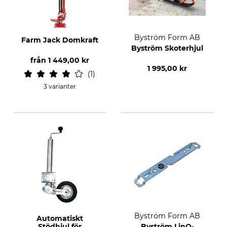
Byström Form AB
Farm Jack Domkraft
Byström Skoterhjul
från
1 449,00 kr
1 995,00 kr
1
3 varianter
Byström Form AB
Automatiskt
Stödhjul för
Byström LinQ-