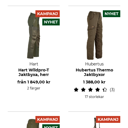
KAMPANJ
NYHET
NYHET
Hart
Hubertus
Hart Wildpro-T
Hubertus Thermo
Jaktbyxa, herr
Jaktbyxor
från
1 849,00 kr
1 388,00 kr
2 färger
3
17 storlekar
KAMPANJ
KAMPANJ
NYHET