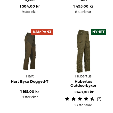
1 504,00 kr
1 495,00 kr
9 storlekar
8 storlekar
KAMPANJ
NYHET
Hart
Hubertus
Hart Byxa Dogged-T
Hubertus
Outdoorbyxor
1 165,00 kr
1 048,00 kr
9 storlekar
2
23 storlekar