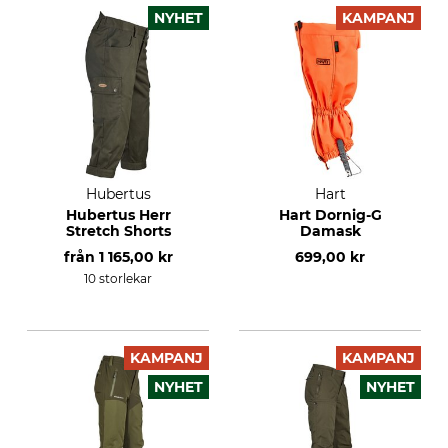
NYHET
KAMPANJ
Hubertus
Hart
Hubertus Herr
Hart Dornig-G
Stretch Shorts
Damask
från
1 165,00 kr
699,00 kr
10 storlekar
KAMPANJ
KAMPANJ
NYHET
NYHET