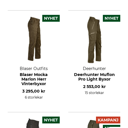
NYHET
NYHET
Blaser Outfits
Deerhunter
Blaser Mocka
Deerhunter Muflon
Marlon Herr
Pro Light Byxor
Vinterbyxor
2 553,00 kr
3 295,00 kr
15 storlekar
6 storlekar
NYHET
KAMPANJ