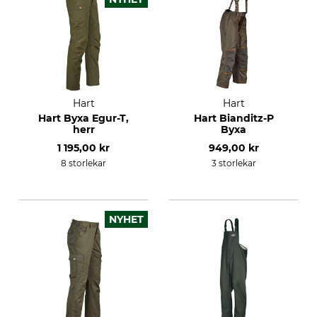
Hart
Hart
Hart Byxa Egur-T,
Hart Bianditz-P
herr
Byxa
1 195,00 kr
949,00 kr
8 storlekar
3 storlekar
NYHET