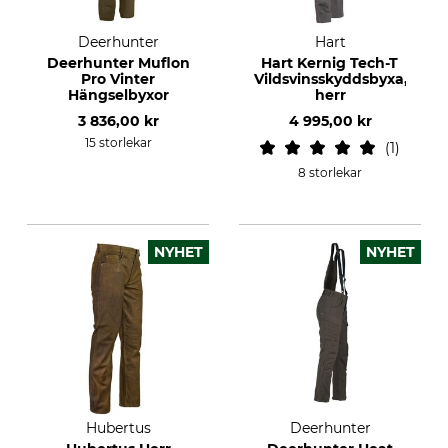
Deerhunter
Hart
Deerhunter Muflon
Hart Kernig Tech-T
Pro Vinter
Vildsvinsskyddsbyxa,
Hängselbyxor
herr
3 836,00 kr
4 995,00 kr
15 storlekar
1
8 storlekar
NYHET
NYHET
Hubertus
Deerhunter