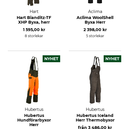
Hart
Aclima
Hart Bianditz-TF
Aclima WoolShell
XHP Byxa, herr
Byxa Herr
1 595,00 kr
2 398,00 kr
8 storlekar
5 storlekar
NYHET
NYHET
Hubertus
Hubertus
Hubertus
Hubertus Iceland
Hundförarbyxor
Herr Thermobyxor
Herr
från
3 486,00 kr