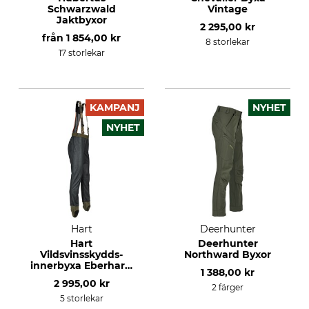
Schwarzwald
Vintage
Jaktbyxor
2 295,00 kr
från
1 854,00 kr
8 storlekar
17 storlekar
KAMPANJ
NYHET
NYHET
Hart
Deerhunter
Hart
Deerhunter
Vildsvinsskydds-
Northward Byxor
innerbyxa Eberhart-
1 388,00 kr
T, herr
2 995,00 kr
2 färger
5 storlekar