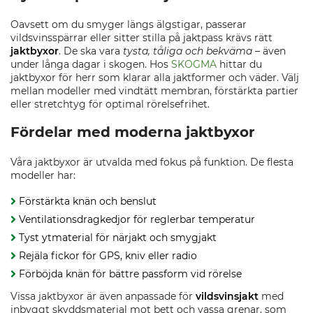
Oavsett om du smyger längs älgstigar, passerar
vildsvinsspärrar eller sitter stilla på jaktpass krävs rätt
jaktbyxor
. De ska vara
tysta, tåliga och bekväma
– även
under långa dagar i skogen. Hos
SKOGMA
hittar du
jaktbyxor för herr som klarar alla jaktformer och väder. Välj
mellan modeller med vindtätt membran, förstärkta partier
eller stretchtyg för optimal rörelsefrihet.
Fördelar med moderna jaktbyxor
Våra jaktbyxor är utvalda med fokus på funktion. De flesta
modeller har:
Förstärkta knän och benslut
Ventilationsdragkedjor för reglerbar temperatur
Tyst ytmaterial för närjakt och smygjakt
Rejäla fickor för GPS, kniv eller radio
Förböjda knän för bättre passform vid rörelse
Vissa jaktbyxor är även anpassade för
vildsvinsjakt
med
inbyggt skyddsmaterial mot bett och vassa grenar, som