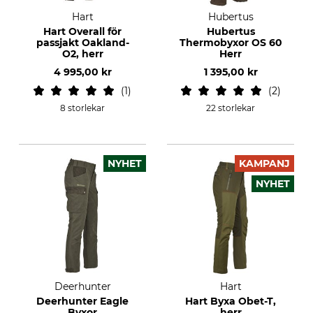
Hart
Hubertus
Hart Overall för
Hubertus
passjakt Oakland-
Thermobyxor OS 60
O2, herr
Herr
4 995,00 kr
1 395,00 kr
1
2
8 storlekar
22 storlekar
NYHET
KAMPANJ
NYHET
Deerhunter
Hart
Deerhunter Eagle
Hart Byxa Obet-T,
Byxor
herr