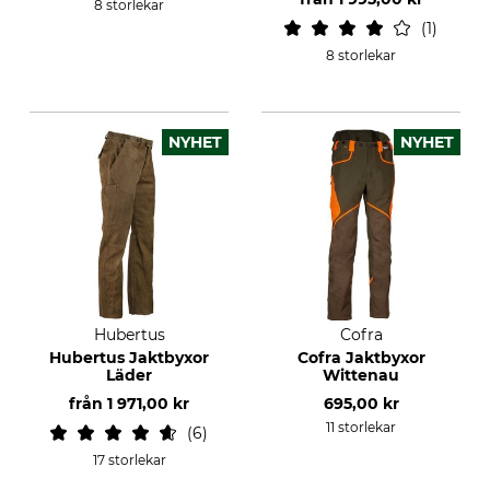
8 storlekar
1
8 storlekar
NYHET
NYHET
Hubertus
Cofra
Hubertus Jaktbyxor
Cofra Jaktbyxor
Läder
Wittenau
från
1 971,00 kr
695,00 kr
11 storlekar
6
17 storlekar