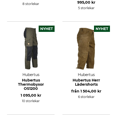
995,00 kr
8 storlekar
5 storlekar
NYHET
NYHET
Hubertus
Hubertus
Hubertus
Hubertus Herr
Thermobyxor
Lädershorts
OS1200
från
1 504,00 kr
1 095,00 kr
6 storlekar
10 storlekar