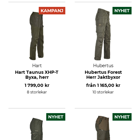
KAMPANJ
NYHET
Hart
Hubertus
Hart Taunus XHP-T
Hubertus Forest
Byxa, herr
Herr Jaktbyxor
1 799,00 kr
från
1 165,00 kr
8 storlekar
10 storlekar
NYHET
NYHET