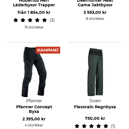
Hubertus Herr
Deerhunter Heat
Läderbyxor Trapper
Game Jaktbyxor
från
1 854,00 kr
3 953,00 kr
8 storlekar
3
19 storlekar
KAMPANJ
Pfanner
Sioen
Pfanner Concept
Flexorain Regnbyxa
Byxa
750,00 kr
2 395,00 kr
4 storlekar
1