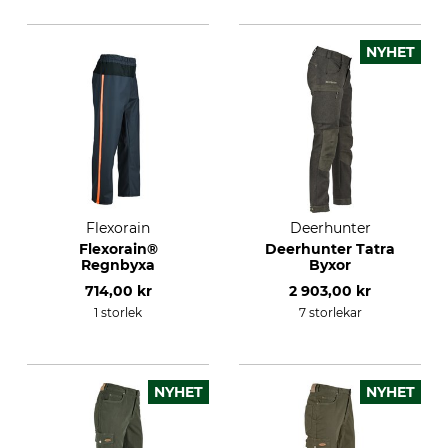
NYHET
Flexorain
Deerhunter
Flexorain®
Deerhunter Tatra
Regnbyxa
Byxor
714,00 kr
2 903,00 kr
1 storlek
7 storlekar
NYHET
NYHET