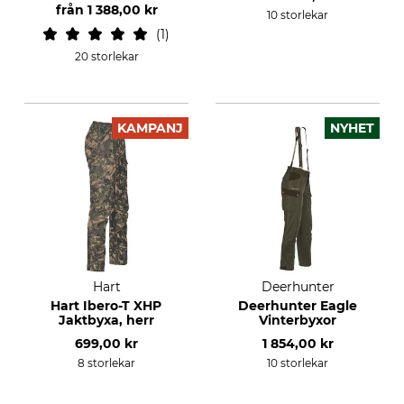
från
1 388,00 kr
10 storlekar
1
20 storlekar
KAMPANJ
NYHET
Hart
Deerhunter
Hart Ibero-T XHP
Deerhunter Eagle
Jaktbyxa, herr
Vinterbyxor
699,00 kr
1 854,00 kr
8 storlekar
10 storlekar