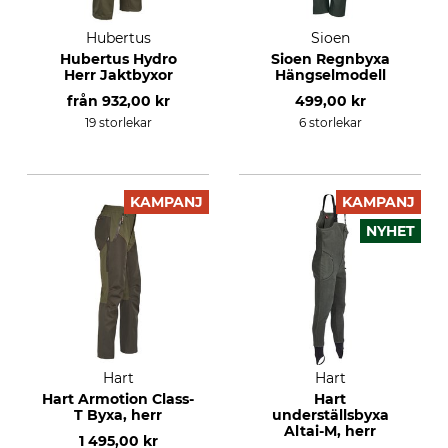
Hubertus
Sioen
Hubertus Hydro
Sioen Regnbyxa
Herr Jaktbyxor
Hängselmodell
från
932,00 kr
499,00 kr
19 storlekar
6 storlekar
KAMPANJ
KAMPANJ
NYHET
Hart
Hart
Hart Armotion Class-
Hart
T Byxa, herr
underställsbyxa
Altai-M, herr
1 495,00 kr