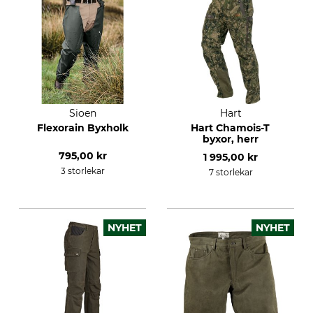
Sioen
Hart
Flexorain Byxholk
Hart Chamois-T
byxor, herr
795,00 kr
1 995,00 kr
3 storlekar
7 storlekar
NYHET
NYHET