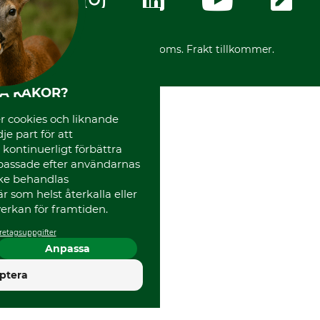
Ångerrätt för din beställning
Vår personal
Reklamationer
Varumärken
Frakter
Mässor
*Alla priser inklusive moms. Frakt tillkommer.
Instagram TOS
Media
HA KAKOR?
Code of Conduct
 cookies och liknande
je part för att
, kontinuerligt förbättra
passade efter användarnas
cke behandlas
 som helst återkalla eller
erkan för framtiden.
retagsuppgifter
Anpassa
4.5
ptera
Utmärkt