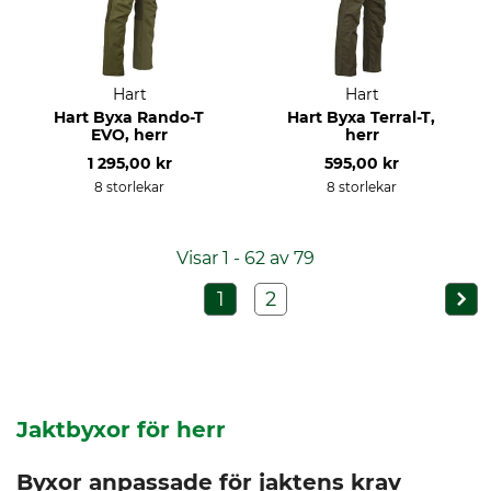
Hart
Hart
Hart Byxa Rando-T
Hart Byxa Terral-T,
EVO, herr
herr
1 295,00 kr
595,00 kr
8 storlekar
8 storlekar
Visar 1 - 62 av 79
1
2
Jaktbyxor för herr
Byxor anpassade för jaktens krav