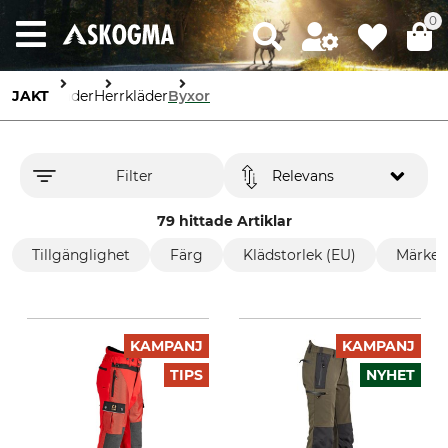
0
JAKT
Kläder
Herrkläder
Byxor
Filter
Relevans
79 hittade Artiklar
Tillgänglighet
Färg
Klädstorlek (EU)
Märke
KAMPANJ
KAMPANJ
TIPS
NYHET