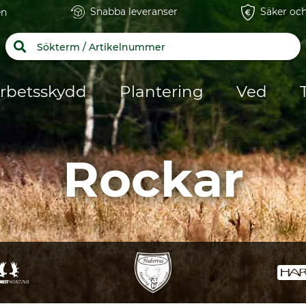
Snabba leveranser
Säker och
en
rbetsskydd
Plantering
Ved
Rockar