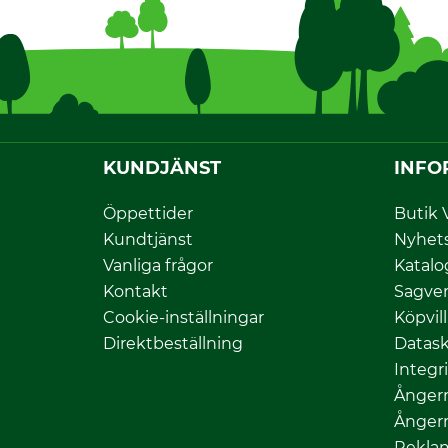
KUNDJÄNST
INFO
Öppettider
Butik 
Kundtjänst
Nyhet
Vanliga frågor
Katalo
Kontakt
Sagver
Cookie-inställningar
Köpvil
Direktbeställning
Datas
Integr
Ångerr
Ångerr
Rekla