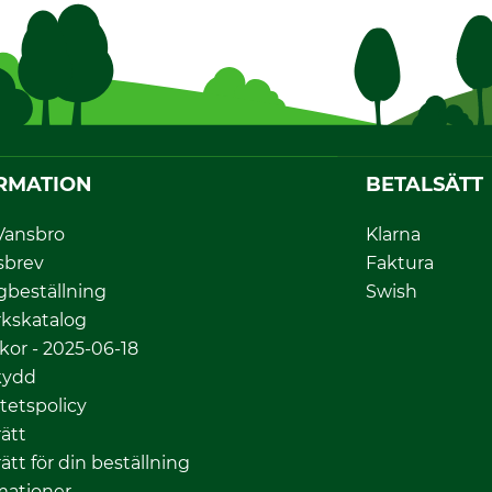
RMATION
BETALSÄTT
Vansbro
Klarna
sbrev
Faktura
gbeställning
Swish
kskatalog
lkor - 2025-06-18
kydd
itetspolicy
ätt
ätt för din beställning
mationer