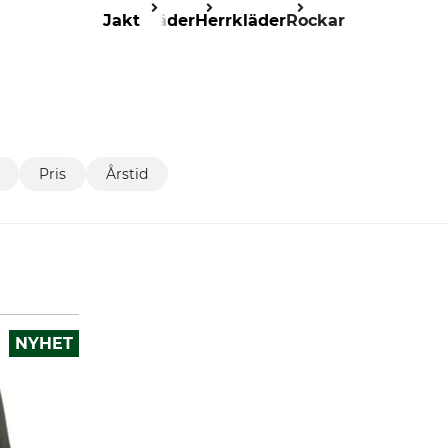
Jakt
Kläder
Herrkläder
Rockar
Pris
Årstid
NYHET