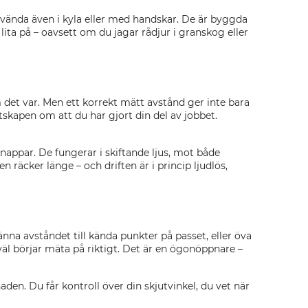
nvända även i kyla eller med handskar. De är byggda
lita på – oavsett om du jagar rådjur i granskog eller
m det var. Men ett korrekt mätt avstånd ger inte bara
tskapen om att du har gjort din del av jobbet.
nappar. De fungerar i skiftande ljus, mot både
den räcker länge – och driften är i princip ljudlös,
änna avståndet till kända punkter på passet, eller öva
l börjar mäta på riktigt. Det är en ögonöppnare –
den. Du får kontroll över din skjutvinkel, du vet när