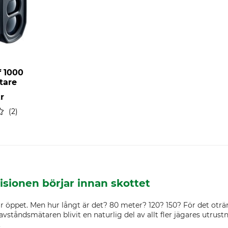
f 1000
tare
kr
2
isionen börjar innan skottet
 står öppet. Men hur långt är det? 80 meter? 120? 150? För det otr
r avståndsmätaren blivit en naturlig del av allt fler jägares utru
.