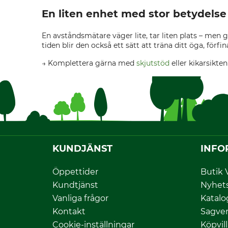
En liten enhet med stor betydelse
En avståndsmätare väger lite, tar liten plats – men 
tiden blir den också ett sätt att träna ditt öga, förfin
→ Komplettera gärna med
skjutstöd
eller kikarsikte
KUNDJÄNST
INFO
Öppettider
Butik 
Kundtjänst
Nyhet
Vanliga frågor
Katalo
Kontakt
Sagver
Cookie-inställningar
Köpvil