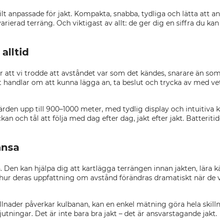
 anpassade för jakt. Kompakta, snabba, tydliga och lätta att a
erad terräng. Och viktigast av allt: de ger dig en siffra du kan 
alltid
För att vi trodde att avståndet var som det kändes, snarare än so
t handlar om att kunna lägga an, ta beslut och trycka av med ve
den upp till 900–1000 meter, med tydlig display och intuitiva k
ickan och tål att följa med dag efter dag, jakt efter jakt. Batteriti
ansa
 Den kan hjälpa dig att kartlägga terrängen innan jakten, lära k
r deras uppfattning om avstånd förändras dramatiskt när de vä
llnader påverkar kulbanan, kan en enkel mätning göra hela skillna
utningar. Det är inte bara bra jakt – det är ansvarstagande jakt.