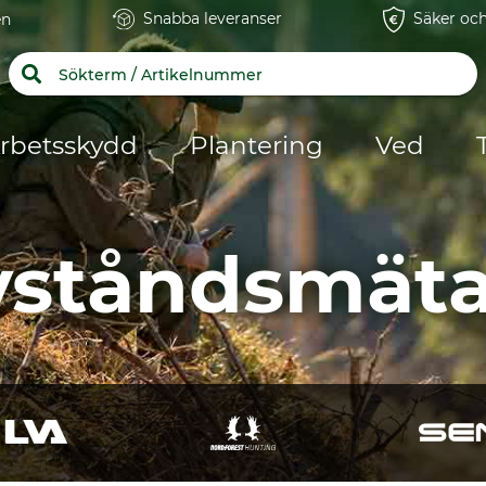
Snabba leveranser
Säker och
en
rbetsskydd
Plantering
Ved
vståndsmäta