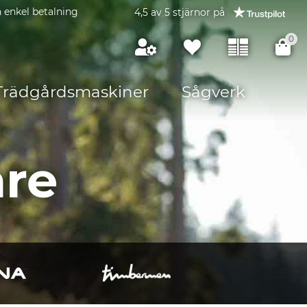
 enkel betalning
4,5 av 5 stjärnor på
0
Trädgårdsmaskiner
Sågverk
re