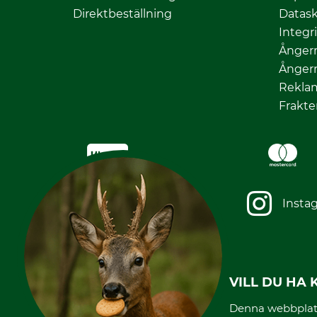
Direktbeställning
Datas
Integr
Ångerr
Ångerr
Rekla
Frakte
Facebook
Insta
VILL DU HA
Denna webbplats 