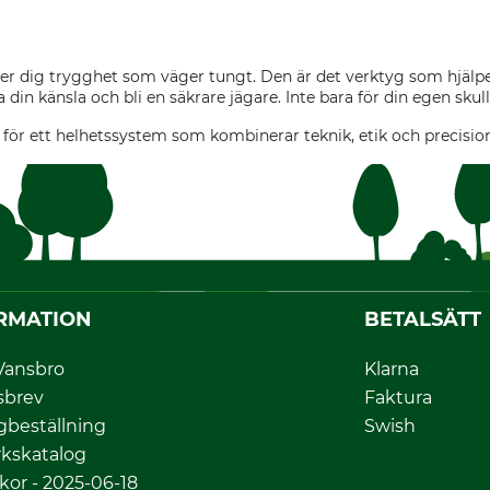
ger dig trygghet som väger tungt. Den är det verktyg som hjälper
a din känsla och bli en säkrare jägare. Inte bara för din egen skull
n för ett helhetssystem som kombinerar teknik, etik och precision 
RMATION
BETALSÄTT
Vansbro
Klarna
sbrev
Faktura
gbeställning
Swish
kskatalog
lkor - 2025-06-18