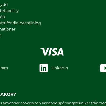
kydd
itetspolicy
ätt
ätt för din beställning
mationer
r
gram
LinkedIn
*Alla priser inklusive moms. Frakt tillkommer.
 KAKOR?
använder cookies och liknande spårningstekniker från tredje p