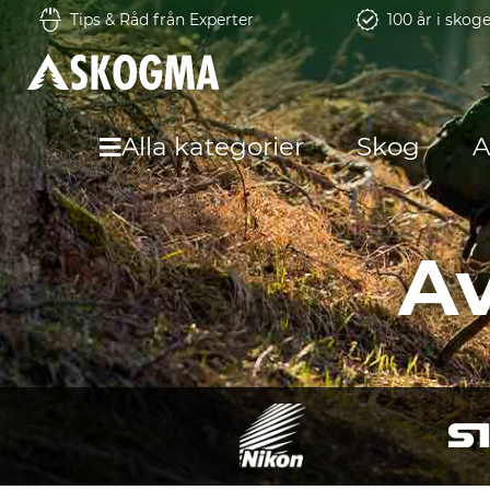
Tips & Råd från Experter
100 år i skog
Alla kategorier
Skog
A
A