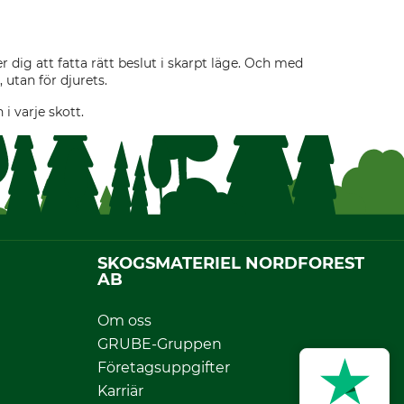
 dig att fatta rätt beslut i skarpt läge. Och med
, utan för djurets.
i varje skott.
SKOGSMATERIEL NORDFOREST
AB
Om oss
GRUBE-Gruppen
Företagsuppgifter
Karriär