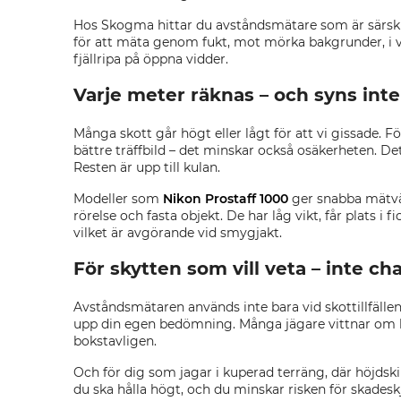
Hos Skogma hittar du avståndsmätare som är särskilt
för att mäta genom fukt, mot mörka bakgrunder, i vari
fjällripa på öppna vidder.
Varje meter räknas – och syns inte 
Många skott går högt eller lågt för att vi gissade. 
bättre träffbild – det minskar också osäkerheten. De
Resten är upp till kulan.
Modeller som
Nikon Prostaff 1000
ger snabba mätvär
rörelse och fasta objekt. De har låg vikt, får plats i f
vilket är avgörande vid smygjakt.
För skytten som vill veta – inte ch
Avståndsmätaren används inte bara vid skottillfällen.
upp din egen bedömning. Många jägare vittnar om hu
bokstavligen.
Och för dig som jagar i kuperad terräng, där höjdski
du ska hålla högt, och du minskar risken för skadeskj