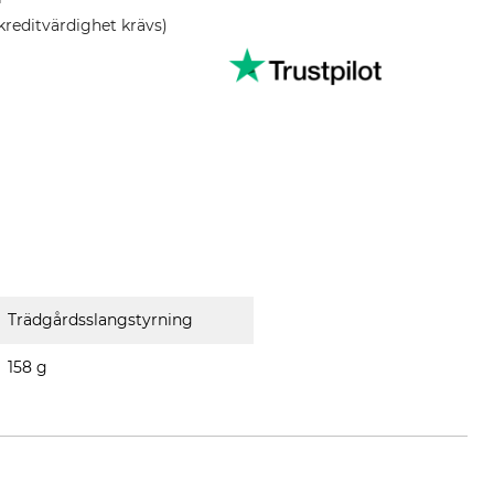
kreditvärdighet krävs)
Trädgårdsslangstyrning
158 g