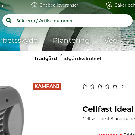
Snabba leveranser
Säker och
en
rbetsskydd
Plantering
Ved
Trädgård
Trädgårdsskötsel
KAMPANJ
0
Cellfast Idea
Cellfast Ideal Slangguide