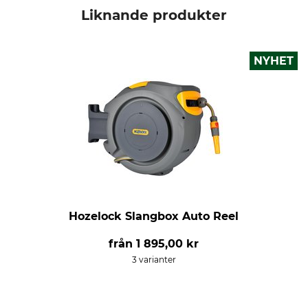
Liknande produkter
NYHET
Hozelock Slangbox Auto Reel
från
1 895,00 kr
3 varianter