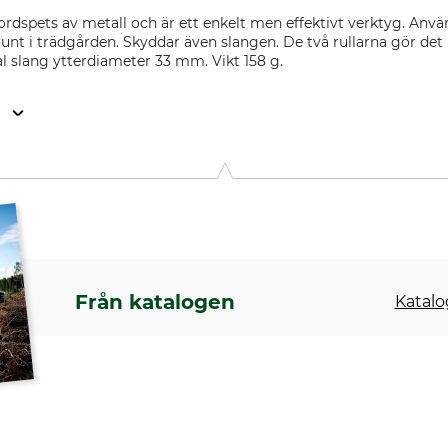
jordspets av metall och är ett enkelt men effektivt verktyg. Anvä
runt i trädgården. Skyddar även slangen. De två rullarna gör det 
l slang ytterdiameter 33 mm. Vikt 158 g.
n
o 31, 37-450 Stalowa Wola, Poland, www.cellfast.de
Från katalogen
Katalo