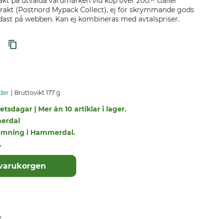
akt på utvalda varumärken vid köp över 200:-! Gäller
rakt (Postnord Mypack Collect), ej för skrymmande gods
endast på webben. Kan ej kombineras med avtalspriser.
der
Bruttovikt 177 g
tsdagar | Mer än 10 artiklar i lager.
erdal
tlämning i Hammerdal.
.
 varukorgen
r