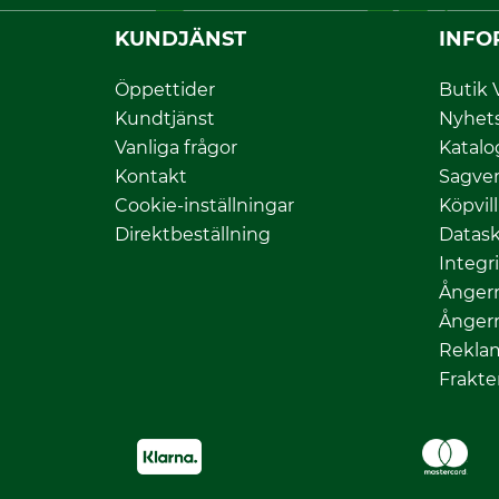
KUNDJÄNST
INFO
Öppettider
Butik 
Kundtjänst
Nyhet
Vanliga frågor
Katalo
Kontakt
Sagver
Cookie-inställningar
Köpvil
Direktbeställning
Datas
Integr
Ångerr
Ångerr
Rekla
Frakte