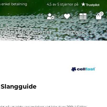
 enkel betalning
4,5 av 5 stjärnor på
0
Trädgårdsmaskiner
Sågverk
l Slangguide