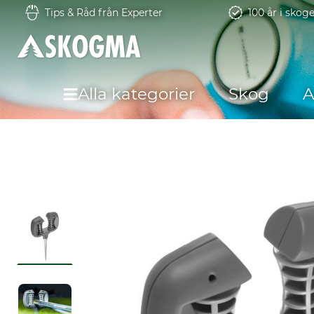
Tips & Råd från Experter
100 år i skog
Alla kategorier
Skog
A