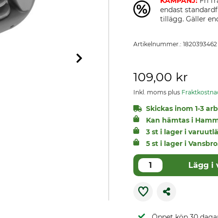
KAMPANJ:
Fri fr
endast standardf
tillägg. Gäller 
Artikelnummer.:
1820393462
109,00 kr
Inkl. moms plus
Fraktkostna
Skickas inom 1-3 arbe
Kan hämtas i Hamm
3 st i lager i varuu
5 st i lager i Vansbro
Lägg i
Öppet köp 30 daga