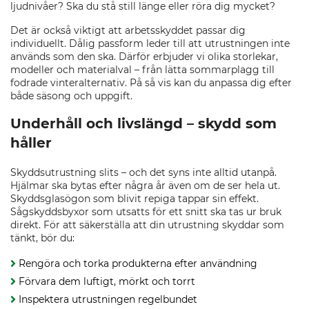
ljudnivåer? Ska du stå still länge eller röra dig mycket?
Det är också viktigt att arbetsskyddet passar dig
individuellt. Dålig passform leder till att utrustningen inte
används som den ska. Därför erbjuder vi olika storlekar,
modeller och materialval – från lätta sommarplagg till
fodrade vinteralternativ. På så vis kan du anpassa dig efter
både säsong och uppgift.
Underhåll och livslängd – skydd som
håller
Skyddsutrustning slits – och det syns inte alltid utanpå.
Hjälmar ska bytas efter några år även om de ser hela ut.
Skyddsglasögon som blivit repiga tappar sin effekt.
Sågskyddsbyxor som utsatts för ett snitt ska tas ur bruk
direkt. För att säkerställa att din utrustning skyddar som
tänkt, bör du:
Rengöra och torka produkterna efter användning
Förvara dem luftigt, mörkt och torrt
Inspektera utrustningen regelbundet