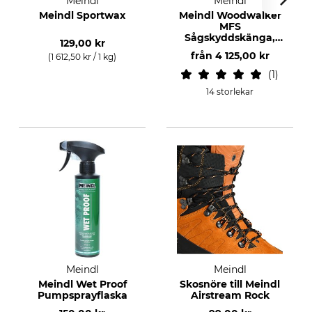
Meindl
Meindl
Meindl Sportwax
Meindl Woodwalker
MFS
Sågskyddskänga,
129,00 kr
klass 1
från
4 125,00 kr
(1 612,50 kr / 1 kg)
1
14 storlekar
Meindl
Meindl
Meindl Wet Proof
Skosnöre till Meindl
Pumpsprayflaska
Airstream Rock