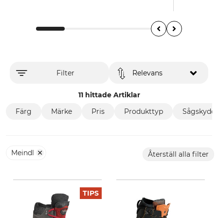
Filter
Relevans
11 hittade Artiklar
Färg
Märke
Pris
Produkttyp
Sågskydds
Meindl
Återställ alla filter
TIPS