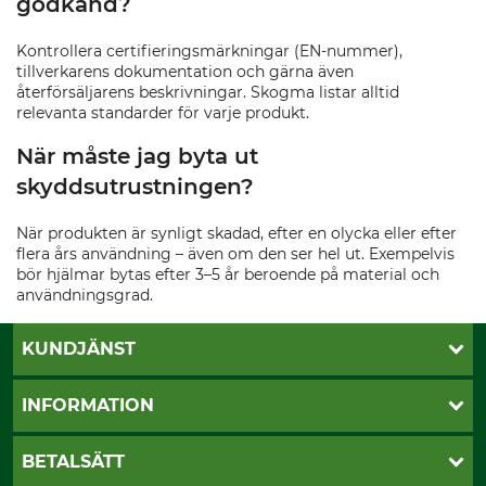
godkänd?
Kontrollera certifieringsmärkningar (EN-nummer),
tillverkarens dokumentation och gärna även
återförsäljarens beskrivningar. Skogma listar alltid
relevanta standarder för varje produkt.
När måste jag byta ut
skyddsutrustningen?
När produkten är synligt skadad, efter en olycka eller efter
flera års användning – även om den ser hel ut. Exempelvis
bör hjälmar bytas efter 3–5 år beroende på material och
användningsgrad.
KUNDJÄNST
Öppettider
INFORMATION
Kundtjänst
Vanliga frågor
Butik Vansbro
BETALSÄTT
Kontakt
Nyhetsbrev