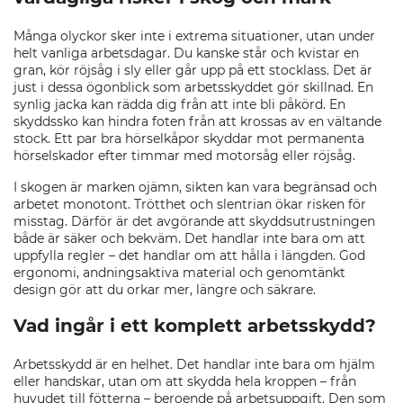
Många olyckor sker inte i extrema situationer, utan under
helt vanliga arbetsdagar. Du kanske står och kvistar en
gran, kör röjsåg i sly eller går upp på ett stocklass. Det är
just i dessa ögonblick som arbetsskyddet gör skillnad. En
synlig jacka kan rädda dig från att inte bli påkörd. En
skyddssko kan hindra foten från att krossas av en vältande
stock. Ett par bra hörselkåpor skyddar mot permanenta
hörselskador efter timmar med motorsåg eller röjsåg.
I skogen är marken ojämn, sikten kan vara begränsad och
arbetet monotont. Trötthet och slentrian ökar risken för
misstag. Därför är det avgörande att skyddsutrustningen
både är säker och bekväm. Det handlar inte bara om att
uppfylla regler – det handlar om att hålla i längden. God
ergonomi, andningsaktiva material och genomtänkt
design gör att du orkar mer, längre och säkrare.
Vad ingår i ett komplett arbetsskydd?
Arbetsskydd är en helhet. Det handlar inte bara om hjälm
eller handskar, utan om att skydda hela kroppen – från
huvudet till fötterna – beroende på arbetsuppgift. Den som