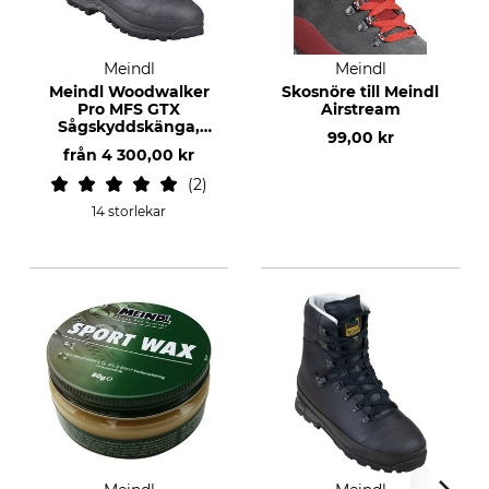
Meindl
Meindl
Meindl Woodwalker
Skosnöre till Meindl
Pro MFS GTX
Airstream
Sågskyddskänga,
99,00 kr
klass 1
från
4 300,00 kr
2
14 storlekar