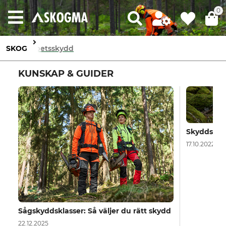
0
SKOG
Arbetsskydd
KUNSKAP & GUIDER
Skyddsklas
17.10.2022
Sågskyddsklasser: Så väljer du rätt skydd
22.12.2025