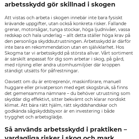
arbetsskydd gör skillnad i skogen
Att vistas och arbeta i skogen innebär inte bara fysiskt
krävande uppgifter, utan också konkreta risker. Fallande
grenar, motorsågar, tunga stockar, höga ljudnivåer, vassa
redskap och hala underlag – allt detta ställer höga krav på
den personliga skyddsutrustningen. Arbetsskydd är därför
inte bara en rekommendation utan en självklarhet. Hos
Skogma tar vi arbetsskydd på största allvar. Vårt sortiment
är särskilt anpassat för dig som arbetar i skog, på gård,
med röjning eller andra utomhusmiljöer där kroppen
ständigt utsätts för påfrestningar.
Oavsett om du är entreprenör, maskinförare, manuell
huggare eller privatperson med eget skogsbruk, så finns
det gemensamma nämnare – du behöver utrustning som
skyddar dig effektivt, sitter bekvämt och klarar nordiskt
klimat. Att bära rätt hjälm, rätt skyddshandskar och
godkända sågskyddsbyxor är en investering i både
trygghet och arbetsglädje.
Så används arbetsskydd i praktiken –
vardagliga risker i skog och mark