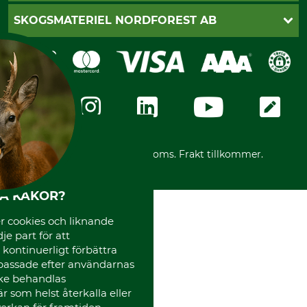
Cookie-inställningar
Katalogbeställning
Klarna
SKOGSMATERIEL NORDFOREST AB
Sagverkskatalog
Faktura
Köpvillkor - 2025-06-18
Swish
Om oss
Dataskydd
GRUBE-Gruppen
Integritetspolicy
Företagsuppgifter
Ångerrätt
Karriär
Ångerrätt för din beställning
Vår personal
Reklamationer
Varumärken
Frakter
Mässor
*Alla priser inklusive moms. Frakt tillkommer.
Instagram TOS
Media
HA KAKOR?
Code of Conduct
 cookies och liknande
je part för att
, kontinuerligt förbättra
passade efter användarnas
cke behandlas
 som helst återkalla eller