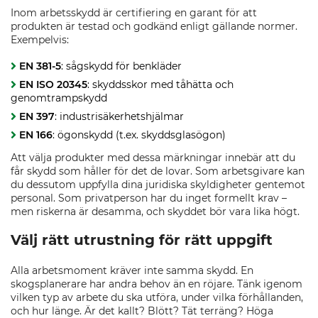
Inom arbetsskydd är certifiering en garant för att
produkten är testad och godkänd enligt gällande normer.
Exempelvis:
EN 381-5
: sågskydd för benkläder
EN ISO 20345
: skyddsskor med tåhätta och
genomtrampskydd
EN 397
: industrisäkerhetshjälmar
EN 166
: ögonskydd (t.ex. skyddsglasögon)
Att välja produkter med dessa märkningar innebär att du
får skydd som håller för det de lovar. Som arbetsgivare kan
du dessutom uppfylla dina juridiska skyldigheter gentemot
personal. Som privatperson har du inget formellt krav –
men riskerna är desamma, och skyddet bör vara lika högt.
Välj rätt utrustning för rätt uppgift
Alla arbetsmoment kräver inte samma skydd. En
skogsplanerare har andra behov än en röjare. Tänk igenom
vilken typ av arbete du ska utföra, under vilka förhållanden,
och hur länge. Är det kallt? Blött? Tät terräng? Höga