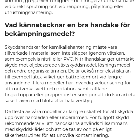
komfort, grepp eller rörlighet – och fungerar utmärkt både
vid direkt sprutning och vid rengöring, påfyllning eller
utrustningshantering.
Vad kännetecknar en bra handske för
bekämpningsmedel?
Skyddshandskar för kemikaliehantering måste vara
tillverkade i material som inte släpper igenom vätskan,
som exempelvis nitril eller PVC. Nitrilhandskar ger utmärkt
skydd mot oljebaserade växtskyddsmedel, lösningsmedel
och andra organiska ämnen. De är också mer elastiska än
till exempel latex, vilket ger bättre komfort vid längre
användning. Flera modeller har invändig velourisering för
att motverka svett och irritation, samt räfflade
fingertoppar eller greppmönster som gör att du kan arbeta
säkert även med blöta eller hala verktyg.
De flesta av våra modeller är längre i skaftet för att skydda
upp över handleden eller underarmen. För fullgott skydd
rekommenderar vi att handskarna används tillsammans
med skyddskläder och att de tas av och på enligt
säkerhetsrutiner för att undvika kontaminering.