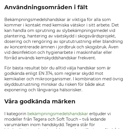
Användningsområden i fält
Bekämpningsmedelshandskar är viktiga för alla som
kommer i kontakt med kemiska vätskor i sitt arbete. Det
kan handla om sprutning av slybekämpningsmedel vid
plantering, hantering av växtskydd i skogsvårdsprojekt,
dosering och rengöring av sprututrustning eller blandning
av koncentrerade ämnen i jordbruk och skogsbruk. Även
vid desinfektion och hygienarbete i maskinhallar eller
förråd används kemskyddshandskar frekvent.
För bästa resultat bör du alltid välja handskar som är
godkända enligt EN 374, som reglerar skydd mot
kemikalier och mikroorganismer. I kombination med övrig
skyddsutrustning minskar du risken för både akut
exponering och långvariga hälsorisker.
Våra godkända märken
I kategorin
bekämpningsmedelshandskar
erbjuder vi
modeller från Tegera och Soft Touch – två ledande
varumärken inom handskydd. Tegera står för