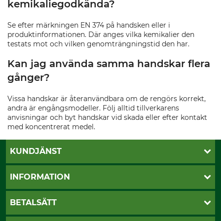
kemikaliegodkända?
Se efter märkningen EN 374 på handsken eller i
produktinformationen. Där anges vilka kemikalier den
testats mot och vilken genomträngningstid den har.
Kan jag använda samma handskar flera
gånger?
Vissa handskar är återanvändbara om de rengörs korrekt,
andra är engångsmodeller. Följ alltid tillverkarens
anvisningar och byt handskar vid skada eller efter kontakt
med koncentrerat medel.
KUNDJÄNST
Öppettider
INFORMATION
Kundtjänst
Vanliga frågor
Butik Vansbro
BETALSÄTT
Kontakt
Nyhetsbrev
Cookie-inställningar