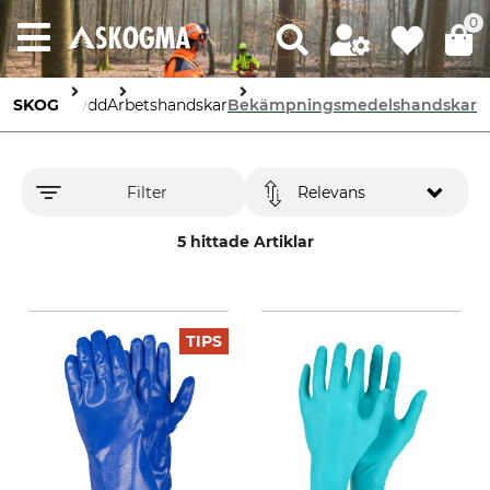
0
Arbetsskydd
SKOG
Arbetshandskar
Bekämpningsmedelshandskar
Filter
Relevans
5 hittade Artiklar
TIPS