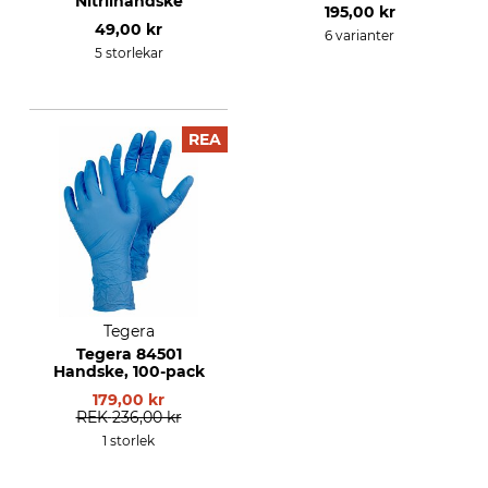
Nitrilhandske
195,00 kr
49,00 kr
6 varianter
5 storlekar
REA
Tegera
Tegera 84501
Handske, 100-pack
179,00 kr
REK
236,00 kr
1 storlek