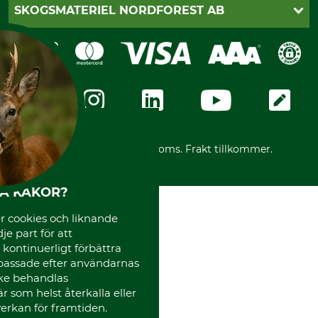
Katalogbeställning
Klarna
SKOGSMATERIEL NORDFOREST AB
Sagverkskatalog
Faktura
Köpvillkor - 2025-06-18
Swish
Om oss
Dataskydd
GRUBE-Gruppen
Integritetspolicy
Företagsuppgifter
Ångerrätt
Karriär
Ångerrätt för din beställning
Vår personal
Reklamationer
Varumärken
Frakter
Mässor
*Alla priser inklusive moms. Frakt tillkommer.
Instagram TOS
Media
HA KAKOR?
Code of Conduct
 cookies och liknande
je part för att
, kontinuerligt förbättra
passade efter användarnas
cke behandlas
 som helst återkalla eller
erkan för framtiden.