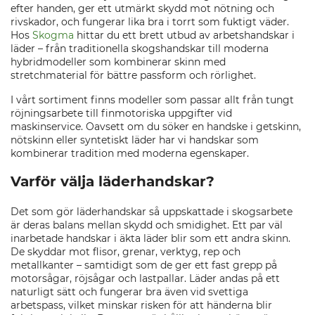
efter handen, ger ett utmärkt skydd mot nötning och
rivskador, och fungerar lika bra i torrt som fuktigt väder.
Hos
Skogma
hittar du ett brett utbud av arbetshandskar i
läder – från traditionella skogshandskar till moderna
hybridmodeller som kombinerar skinn med
stretchmaterial för bättre passform och rörlighet.
I vårt sortiment finns modeller som passar allt från tungt
röjningsarbete till finmotoriska uppgifter vid
maskinservice. Oavsett om du söker en handske i getskinn,
nötskinn eller syntetiskt läder har vi handskar som
kombinerar tradition med moderna egenskaper.
Varför välja läderhandskar?
Det som gör läderhandskar så uppskattade i skogsarbete
är deras balans mellan skydd och smidighet. Ett par väl
inarbetade handskar i äkta läder blir som ett andra skinn.
De skyddar mot flisor, grenar, verktyg, rep och
metallkanter – samtidigt som de ger ett fast grepp på
motorsågar, röjsågar och lastpallar. Läder andas på ett
naturligt sätt och fungerar bra även vid svettiga
arbetspass, vilket minskar risken för att händerna blir