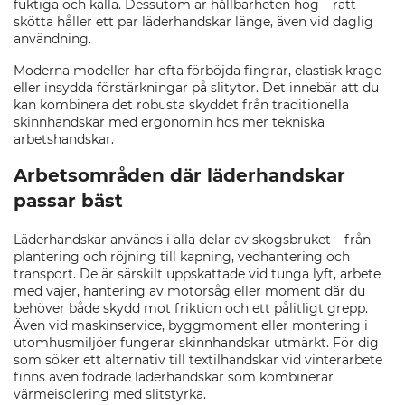
fuktiga och kalla. Dessutom är hållbarheten hög – rätt
skötta håller ett par läderhandskar länge, även vid daglig
användning.
Moderna modeller har ofta förböjda fingrar, elastisk krage
eller insydda förstärkningar på slitytor. Det innebär att du
kan kombinera det robusta skyddet från traditionella
skinnhandskar med ergonomin hos mer tekniska
arbetshandskar.
Arbetsområden där läderhandskar
passar bäst
Läderhandskar används i alla delar av skogsbruket – från
plantering och röjning till kapning, vedhantering och
transport. De är särskilt uppskattade vid tunga lyft, arbete
med vajer, hantering av motorsåg eller moment där du
behöver både skydd mot friktion och ett pålitligt grepp.
Även vid maskinservice, byggmoment eller montering i
utomhusmiljöer fungerar skinnhandskar utmärkt. För dig
som söker ett alternativ till textilhandskar vid vinterarbete
finns även fodrade läderhandskar som kombinerar
värmeisolering med slitstyrka.