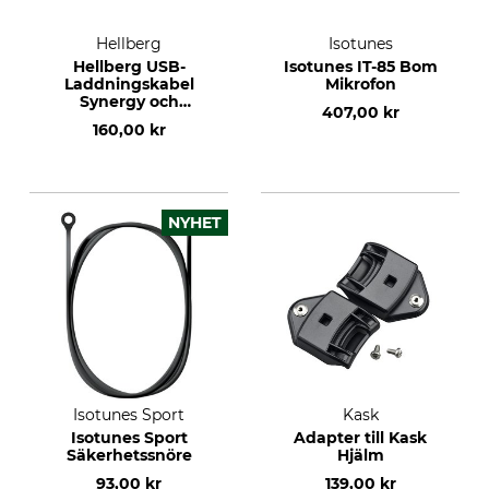
Hellberg
Isotunes
Hellberg USB-
Isotunes IT-85 Bom
Laddningskabel
Mikrofon
Synergy och
407,00 kr
Xstream
160,00 kr
NYHET
Isotunes Sport
Kask
Isotunes Sport
Adapter till Kask
Säkerhetssnöre
Hjälm
93,00 kr
139,00 kr