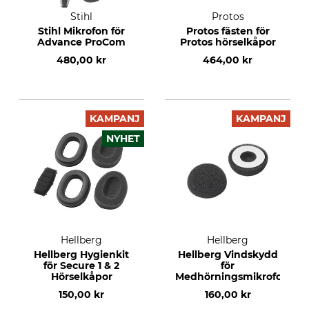
Stihl
Protos
Stihl Mikrofon för
Protos fästen för
Advance ProCom
Protos hörselkåpor
480,00 kr
464,00 kr
KAMPANJ
KAMPANJ
NYHET
Hellberg
Hellberg
Hellberg Hygienkit
Hellberg Vindskydd
för Secure 1 & 2
för
Hörselkåpor
Medhörningsmikrofoner
150,00 kr
160,00 kr