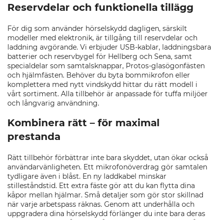
Reservdelar och funktionella tillägg
För dig som använder hörselskydd dagligen, särskilt
modeller med elektronik, är tillgång till reservdelar och
laddning avgörande. Vi erbjuder USB-kablar, laddningsbara
batterier och reservbygel för Hellberg och Sena, samt
specialdelar som samtalsknappar, Protos-glasögonfästen
och hjälmfästen. Behöver du byta bommikrofon eller
komplettera med nytt vindskydd hittar du rätt modell i
vårt sortiment. Alla tillbehör är anpassade för tuffa miljöer
och långvarig användning.
Kombinera rätt – för maximal
prestanda
Rätt tillbehör förbättrar inte bara skyddet, utan ökar också
användarvänligheten. Ett mikrofonöverdrag gör samtalen
tydligare även i blåst. En ny laddkabel minskar
stilleståndstid. Ett extra fäste gör att du kan flytta dina
kåpor mellan hjälmar. Små detaljer som gör stor skillnad
när varje arbetspass räknas. Genom att underhålla och
uppgradera dina hörselskydd förlänger du inte bara deras