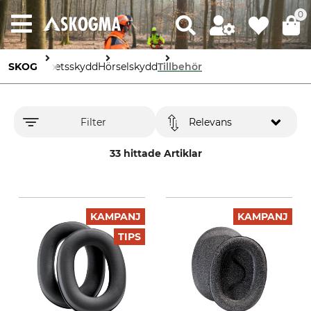
0
SKOG
Arbetsskydd
Hörselskydd
Tillbehör
Filter
Relevans
33 hittade Artiklar
KAMPANJ
KAMPANJ
TIPS