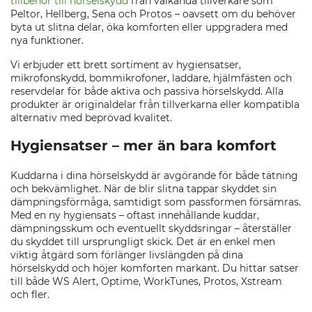
tillbehör till hörselskydd
från välkända tillverkare som
Peltor, Hellberg, Sena och Protos – oavsett om du behöver
byta ut slitna delar, öka komforten eller uppgradera med
nya funktioner.
Vi erbjuder ett brett sortiment av hygiensatser,
mikrofonskydd, bommikrofoner, laddare, hjälmfästen och
reservdelar för både aktiva och passiva hörselskydd. Alla
produkter är originaldelar från tillverkarna eller kompatibla
alternativ med beprövad kvalitet.
Hygiensatser – mer än bara komfort
Kuddarna i dina hörselskydd är avgörande för både tätning
och bekvämlighet. När de blir slitna tappar skyddet sin
dämpningsförmåga, samtidigt som passformen försämras.
Med en ny hygiensats – oftast innehållande kuddar,
dämpningsskum och eventuellt skyddsringar – återställer
du skyddet till ursprungligt skick. Det är en enkel men
viktig åtgärd som förlänger livslängden på dina
hörselskydd och höjer komforten markant. Du hittar satser
till både WS Alert, Optime, WorkTunes, Protos, Xstream
och fler.