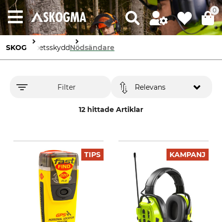
0
SKOG
Arbetsskydd
Nödsändare
Filter
Relevans
12 hittade Artiklar
TIPS
KAMPANJ