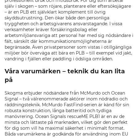
professionellt bruk och fritidsbruk. För dig som arbetar
själv i skogen – som röjare, planterare eller eftersöksjägare
– är en PLB ett självklart komplement till övrig
skyddsutrustning. Den ökar både den personliga
tryggheten och arbetsgivarens ansvarstagande. I vissa
verksamheter kräver försäkringsbolag eller
arbetsmiljöansvariga att personal har med sig nödsändare i
fält, särskilt där kommunikationsmöjligheterna är
begränsade. Även privatpersoner som vistas i otillgängliga
miljöer bör överväga att bära en PLB – till exempel vid jakt,
vandring i fjällen eller paddling i ödsliga områden.
Våra varumärken – teknik du kan lita
på
Skogma erbjuder nödsändare från McMurdo och Ocean
Signal – två välrenommerade aktörer inom nödradio och
räddningsteknik. McMurdo FastFind-serien är känd för sin
robusta konstruktion, långa batteritid och tydliga
manövrering. Ocean Signals rescueME PLB1 är en av de
minsta och lättaste på marknaden, vilket gör den perfekt
för dig som vill ha maximal säkerhet i minimalt format.
Båda varumärkena är godkända för användning inom EU