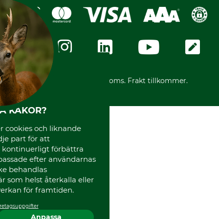
Köpvillkor - 2025-06-18
Swish
Om oss
Dataskydd
GRUBE-Gruppen
Integritetspolicy
Företagsuppgifter
Ångerrätt
Karriär
Ångerrätt för din beställning
Vår personal
Reklamationer
Varumärken
Frakter
Mässor
*Alla priser inklusive moms. Frakt tillkommer.
Instagram TOS
Media
HA KAKOR?
Code of Conduct
 cookies och liknande
je part för att
, kontinuerligt förbättra
passade efter användarnas
cke behandlas
 som helst återkalla eller
erkan för framtiden.
retagsuppgifter
Anpassa