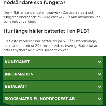
nödsändare ska fungera?
Nej – PLB använder satellitnätverk (Cospas-Sarsat) och
fungerar oberoende av GSM eller 4G. De kan användas var
som helst i världen.
Hur länge håller batteriet i en PLB?
De flesta modeller har batteritid på 5–6 år i standbyläge,
och sänder i minst 24 timmar vid aktivering. Batteriet är
ofta utbytbart av auktoriserad tekniker.
KUNDJÄNST
Öppettider
INFORMATION
Kundtjänst
Vanliga frågor
Butik Vansbro
BETALSÄTT
Kontakt
Nyhetsbrev
Cookie-inställningar
Katalogbeställning
Klarna
SKOGSMATERIEL NORDFOREST AB
Sagverkskatalog
Faktura