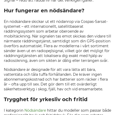
Signal – redo att rädda liv när det verkligen gäller.
Hur fungerar en nödsändare?
En nödsändare skickar ut ett nödanrop via Cospas-Sarsat-
systemet – ett internationellt, satellitbaserat
räddningssystem som arbetar oberoende av
mobiltäckning. När signalen tas emot skickas den vidare till
närmaste räddningstjänst, samtidigt som din GPS-position
överförs automatiskt. Flera av modellerna i vårt sortiment
sänder även ut en radiopejlsignal, vilket gör det möjligt för
räddningstjänsten att lokalisera dig exakt med hjälp av
radiosökning, även om sikten är dålig eller terrängen svår.
Nödsändare är designade för att vara lätta att bära,
vattentäta och tåla tuffa förhållanden. De kräver ingen
abonnemangskostnad och har batterier som räcker i flera
år – ofta upp till sex. Det gör dem till ett ovärderligt
säkerhetsverktyg i skog, fjäll, hav och vid ensamarbete.
Trygghet för yrkesliv och fritid
I kategorin
Nödsändare
hittar du modeller som passar både