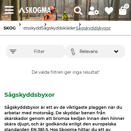
0
SKOG
Arbetsskydd
Sågskyddskläder
Sågskyddsbyxor
Filter
Relevans
De valda filtren ger inga resultat!
Sågskyddsbyxor
Sågskyddsbyxor är ett av de viktigaste plaggen när du
arbetar med motorsåg. De skyddar benen från
skärskador genom att bromsa kedjan innan den hinner
skära djupt, och är godkända enligt den europeiska
standarden EN 381-5. Hos Skogma hittar du ett av