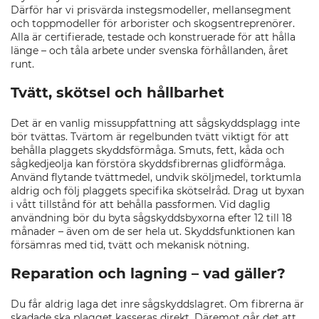
Därför har vi prisvärda instegsmodeller, mellansegment
och toppmodeller för arborister och skogsentreprenörer.
Alla är certifierade, testade och konstruerade för att hålla
länge – och tåla arbete under svenska förhållanden, året
runt.
Tvätt, skötsel och hållbarhet
Det är en vanlig missuppfattning att sågskyddsplagg inte
bör tvättas. Tvärtom är regelbunden tvätt viktigt för att
behålla plaggets skyddsförmåga. Smuts, fett, kåda och
sågkedjeolja kan förstöra skyddsfibrernas glidförmåga.
Använd flytande tvättmedel, undvik sköljmedel, torktumla
aldrig och följ plaggets specifika skötselråd. Drag ut byxan
i vått tillstånd för att behålla passformen. Vid daglig
användning bör du byta sågskyddsbyxorna efter 12 till 18
månader – även om de ser hela ut. Skyddsfunktionen kan
försämras med tid, tvätt och mekanisk nötning.
Reparation och lagning – vad gäller?
Du får aldrig laga det inre sågskyddslagret. Om fibrerna är
skadade ska plagget kasseras direkt. Däremot går det att