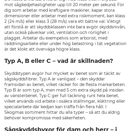
mot sågkedjehastigheter upp till 20 meter per sekund. För
dig som arbetar med kraftigare maskiner, kapar stora
dimensioner eller arbetar med extra riskmoment, kan klass
2 (24 m/s) eller klass 3 (28 m/s) vara ett bättre val. Viktigt
att förstå är att skyddsklassen inte bara avgör skyddsnivån,
utan också påverkar vikt, ventilation och rörlighet i
plagget. Arbetar du exempelvis som arborist, med
räddningsarbete eller under hög belastning i tät vegetation
är det klokt att överväga högre klass.
Typ A, B eller C – vad är skillnaden?
Skyddstypen avgör hur mycket av benet som är täckt av
sågskyddsfibrer. Typ A är vanligast – den skyddar
framsidan av benet, vilket räcker för de flesta markarbeten.
Typ B är som typ A, men med 5 cm extra skydd på insidan
av vänsterbenet. Typ C ger full täckning runt hela benet,
vilket används vid arbete i osäkra ställningar, klättring eller
specialarbete där kedjan kan träffa från flera håll. I
Skogmas sortiment hittar du alla typer – så att du aldrig
behöver kompromissa med säkerheten.
Sågskyddsbyxor för dam och herr – i