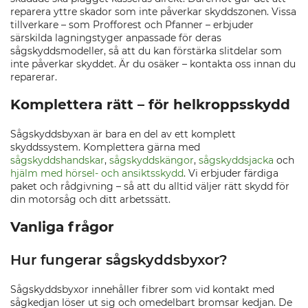
reparera yttre skador som inte påverkar skyddszonen. Vissa
tillverkare – som Profforest och Pfanner – erbjuder
särskilda lagningstyger anpassade för deras
sågskyddsmodeller, så att du kan förstärka slitdelar som
inte påverkar skyddet. Är du osäker – kontakta oss innan du
reparerar.
Komplettera rätt – för helkroppsskydd
Sågskyddsbyxan är bara en del av ett komplett
skyddssystem. Komplettera gärna med
sågskyddshandskar
,
sågskyddskängor
,
sågskyddsjacka
och
hjälm med hörsel- och ansiktsskydd
. Vi erbjuder färdiga
paket och rådgivning – så att du alltid väljer rätt skydd för
din motorsåg och ditt arbetssätt.
Vanliga frågor
Hur fungerar sågskyddsbyxor?
Sågskyddsbyxor innehåller fibrer som vid kontakt med
sågkedjan löser ut sig och omedelbart bromsar kedjan. De