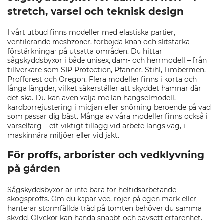
stretch, varsel och teknisk design
I vårt utbud finns modeller med elastiska partier,
ventilerande meshzoner, förböjda knän och slitstarka
förstärkningar på utsatta områden. Du hittar
sågskyddsbyxor i både unisex, dam- och herrmodell – från
tillverkare som SIP Protection, Pfanner, Stihl, Timbermen,
Profforest och Oregon. Flera modeller finns i korta och
långa längder, vilket säkerställer att skyddet hamnar där
det ska. Du kan även välja mellan hängselmodell,
kardborrejustering i midjan eller snörning beroende på vad
som passar dig bäst. Många av våra modeller finns också i
varselfärg – ett viktigt tillägg vid arbete längs väg, i
maskinnära miljöer eller vid jakt.
För proffs, arborister och vedklyvning
på gården
Sågskyddsbyxor är inte bara för heltidsarbetande
skogsproffs. Om du kapar ved, röjer på egen mark eller
hanterar stormfällda träd på tomten behöver du samma
skydd. Olyckor kan hända snabbt och oavsett erfarenhet.