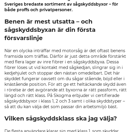
Sveriges bredaste sortiment av sågskyddsbyxor – för
både proffs och privatpersoner.
Benen är mest utsatta – och
sågskyddsbyxan är din första
försvarslinje
När en olycka inträffar med motorsåg är det oftast benens
framsida som träffas. Därför är just detta område förstärkt
med flera lager av inre fibrer i en sågskyddsbyxa. Dessa
fibrer löses ut vid kontakt med sågkedjan, slingrar sig in i
kedjehjulet och stoppar den nästan omedelbart. Det här
skyddet fungerar oavsett om du sågar stående, böjd eller i
knästående position. För att ge ett heltäckande skydd även
i rörelse är det avgörande att byxorna är rätt passform, rätt
längd och rätt klass. På Skogma erbjuder vi certifierade
sågskyddsbyxor i klass 1, 2 och 3 samt i olika skyddstyper –
så att du kan välja det som passar din arbetsmiljö bäst.
Vilken sågskyddsklass ska jag välja?
De flesta användare klarar sig med klass 1, som skyddar