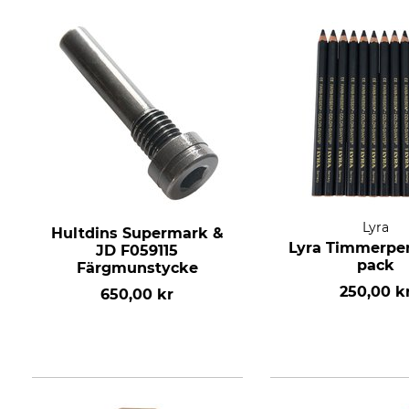
Lyra
Hultdins Supermark &
Lyra Timmerpen
JD F059115
pack
Färgmunstycke
250,00 k
650,00 kr