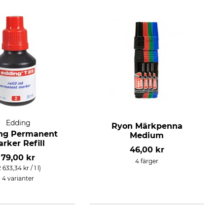
Edding
Ryon Märkpenna
ng Permanent
Medium
rker Refill
46,00 kr
79,00 kr
4 färger
2 633,34 kr / 1 l)
4 varianter