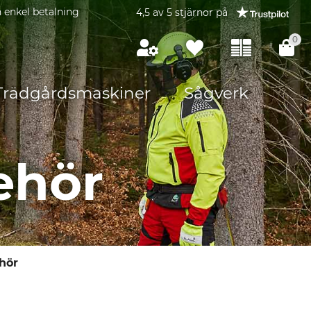
 enkel betalning
4,5 av 5 stjärnor på
0
Trädgårdsmaskiner
Sågverk
ehör
hör