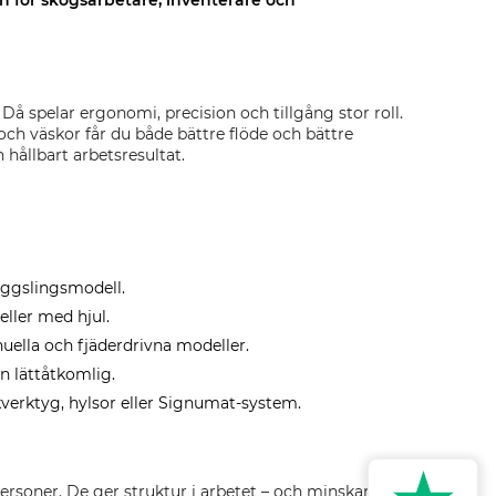
n för skogsarbetare, inventerare och
 Då spelar ergonomi, precision och tillgång stor roll.
h väskor får du både bättre flöde och bättre
 hållbart arbetsresultat.
yggslingsmodell.
eller med hjul.
nuella och fjäderdrivna modeller.
n lättåtkomlig.
verktyg, hylsor eller Signumat-system.
ersoner. De ger struktur i arbetet – och minskar