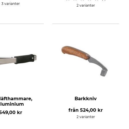
3 varianter
2 varianter
Häfthammare,
Barkkniv
aluminium
från
524,00 kr
549,00 kr
2 varianter