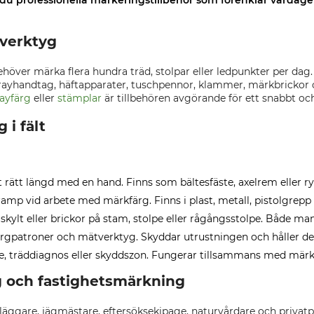
 du professionella markeringstillbehör som förenklar vardage
 verktyg
ehöver märka flera hundra träd, stolpar eller ledpunkter per dag.
yhandtag, häftapparater, tuschpennor, klammer, märkbrickor oc
ayfärg
eller
stämplar
är tillbehören avgörande för ett snabbt och
 i fält
t rätt längd med en hand. Finns som bältesfäste, axelrem eller r
amp vid arbete med märkfärg. Finns i plast, metall, pistolgrepp 
skylt eller brickor på stam, stolpe eller rågångsstolpe. Både ma
ärgpatroner och mätverktyg. Skyddar utrustningen och håller de
e, träddiagnos eller skyddszon. Fungerar tillsammans med märk
g och fastighetsmärkning
läggare, jägmästare, eftersöksekipage, naturvårdare och privatp