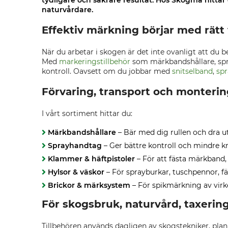
tydligare och säkrare resultat. Hos Skogma hittar
naturvårdare.
Effektiv märkning börjar med rätt
När du arbetar i skogen är det inte ovanligt att du b
Med
markeringstillbehör
som märkbandshållare, spra
kontroll. Oavsett om du jobbar med
snitselband
,
spr
Förvaring, transport och montering
I vårt sortiment hittar du:
Märkbandshållare
– Bär med dig rullen och dra u
Sprayhandtag
– Ger bättre kontroll och mindre kr
Klammer & häftpistoler
– För att fästa märkband, 
Hylsor & väskor
– För sprayburkar, tuschpennor, f
Brickor & märksystem
– För spikmärkning av virk
För skogsbruk, naturvård, taxerin
Tillbehören används dagligen av skogstekniker, plan