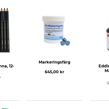
Markeringsfärg
na, 12-
Eddi
Ma
645,00 kr
r
(