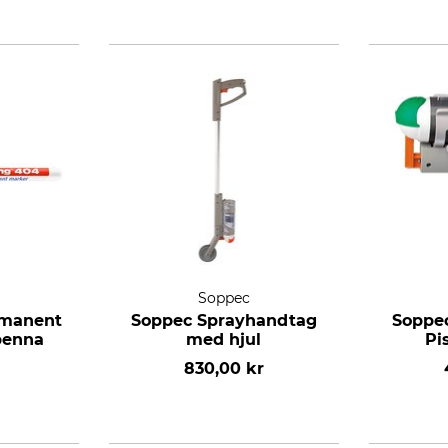
Soppec
rmanent
Soppec Sprayhandtag
Soppe
penna
med hjul
Pi
830,00 kr