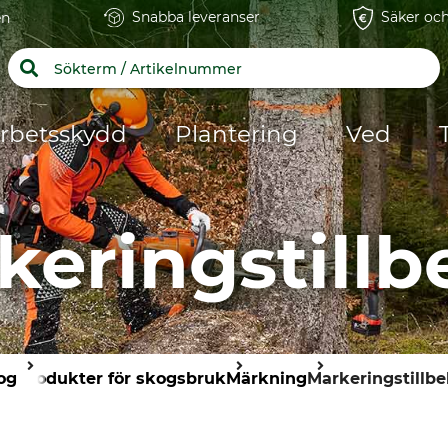
Snabba leveranser
Säker och
en
rbetsskydd
Plantering
Ved
keringstillb
og
Produkter för skogsbruk
Märkning
Markeringstillbe