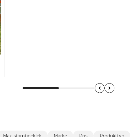
Max. stamtjocklek
Märke
Pris
Produkttyp