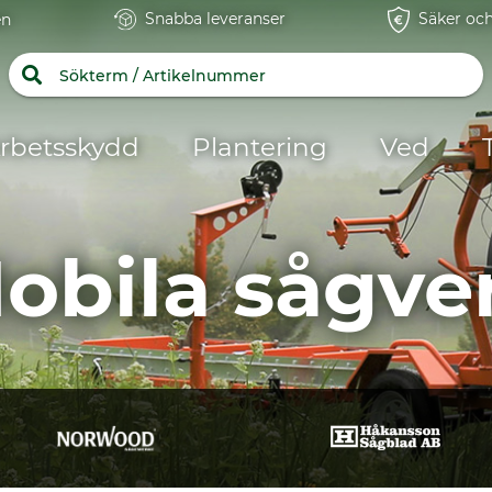
Snabba leveranser
Säker och
en
rbetsskydd
Plantering
Ved
obila sågve