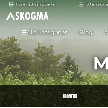
Tips & Råd från Experter
100 år i skog
Alla kategorier
Skog
A
M