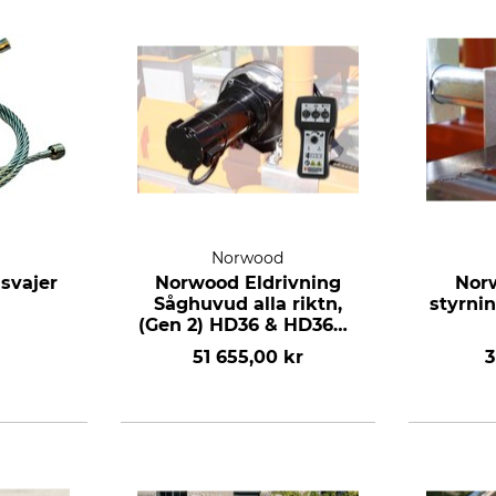
Norwood
svajer
Norwood Eldrivning
Nor
Såghuvud alla riktn,
styrni
(Gen 2) HD36 & HD36V2
för 6m sågverk
51 655,00 kr
3