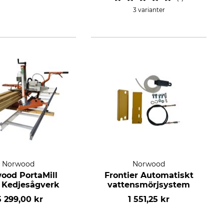
3 varianter
Norwood
Norwood
ood PortaMill
Frontier Automatiskt
 Kedjesågverk
vattensmörjsystem
5 299,00 kr
1 551,25 kr