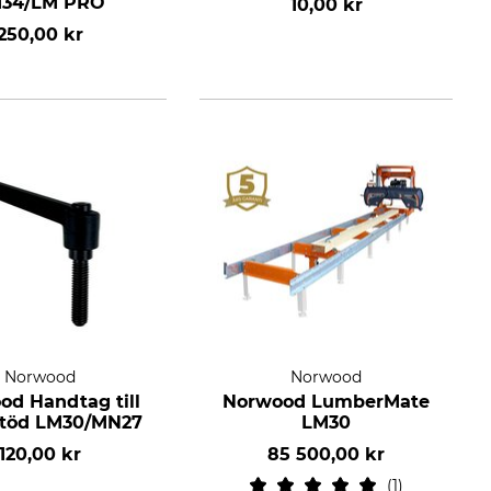
34/LM PRO
10,00 kr
250,00 kr
Norwood
Norwood
od Handtag till
Norwood LumberMate
stöd LM30/MN27
LM30
120,00 kr
85 500,00 kr
1