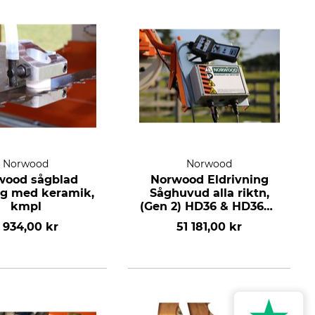
Norwood
Norwood
wood sågblad
Norwood Eldrivning
ng med keramik,
Såghuvud alla riktn,
kmpl
(Gen 2) HD36 & HD36V2
för 4,8m sågverk
 934,00 kr
51 181,00 kr