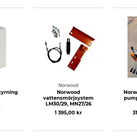
Norwood
tyrning
Norwood
Norw
vattensmörjsystem
pump
LM30/29, MN27/26
r
1 395,00 kr
3