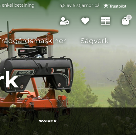
 enkel betalning
4,5 av 5 stjärnor på
0
Trädgårdsmaskiner
Sågverk
rk