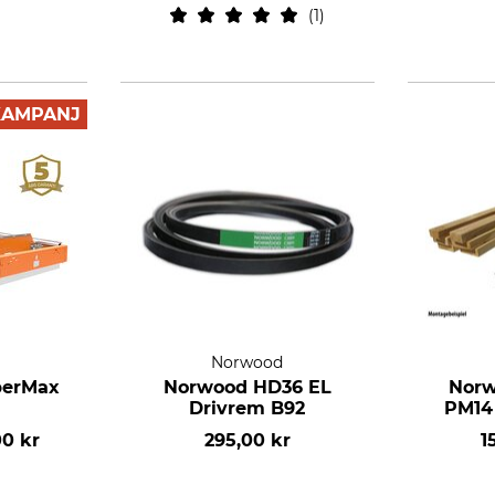
1
KAMPANJ
Norwood
berMax
Norwood HD36 EL
Norw
Drivrem B92
PM14
00 kr
295,00 kr
1