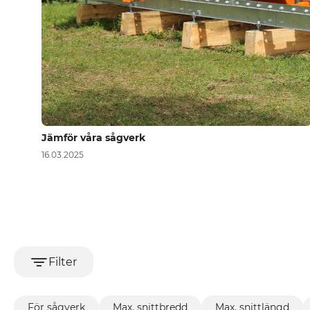
Jämför våra sågverk
16.03.2025
Filter
För sågverk
Max. snittbredd
Max. snittlängd