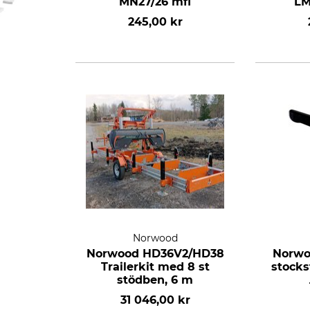
MN27/26 mfl
LM
245,00 kr
Norwood
Norwood HD36V2/HD38
Norwo
Trailerkit med 8 st
stock
stödben, 6 m
31 046,00 kr