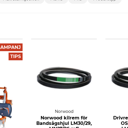
KAMPANJ
TIPS
Norwood
Norwood kilrem för
Drivr
Bandsågshjul LM30/29,
OS