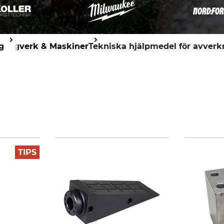
g
Sågverk & Maskiner
Tekniska hjälpmedel för avverk
TIPS