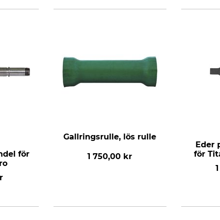
Gallringsrulle, lös rulle
Eder 
del för
för Ti
1 750,00 kr
ro
1
r