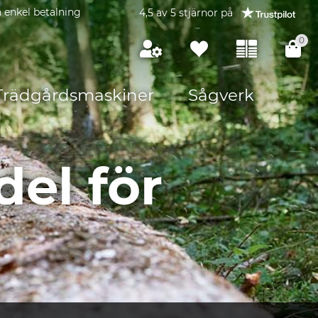
 enkel betalning
4,5 av 5 stjärnor på
0
Trädgårdsmaskiner
Sågverk
el för