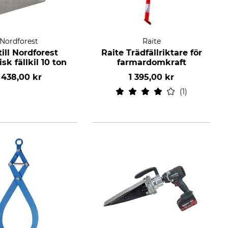
Nordforest
Raite
till Nordforest
Raite Trädfällriktare för
k fällkil 10 ton
farmardomkraft
 438,00 kr
1 395,00 kr
1