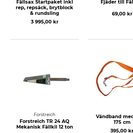
Fällsax Startpaket inkl
Fjäder till Fä
rep, repsäck, brytblock
& rundsling
69,00 kr
3 995,00 kr
Forstreich
Vändband med
Forstreich TR 24 AQ
175 cm
Mekanisk Fällkil 12 ton
395,00 k