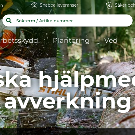
Snabba leveranser
Säker och
en
rbetsskydd
Plantering
Ved
ska hjälpmed
avverkning