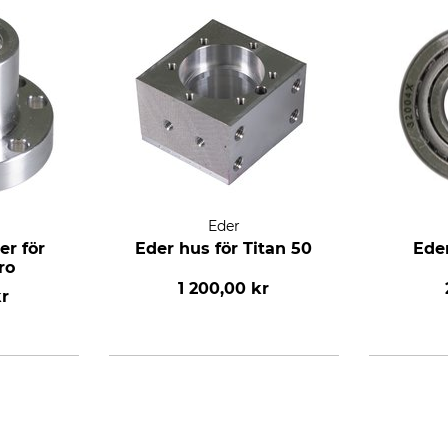
Eder
er för
Eder hus för Titan 50
Ede
ro
1 200,00 kr
kr