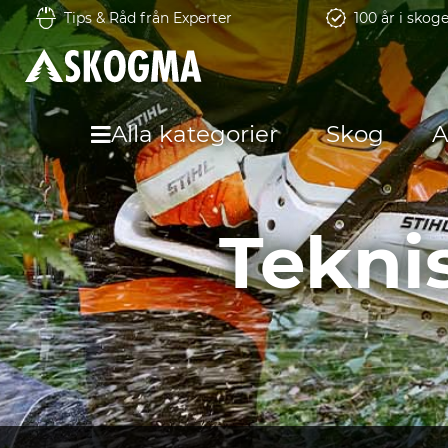
Tips & Råd från Experter
100 år i skog
Alla kategorier
Skog
A
Tekni