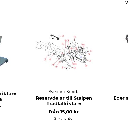
7
Svedbro Smide
lriktare
Reservdelar till Stalpen
Eder 
a
Trädfällriktare
r
från
15,00 kr
21 varianter