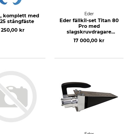
Eder
x, komplett med
Eder fällkil-set Titan 80
25 stångfäste
Pro med
 250,00 kr
slagskruvdragare
Metabo SSW 18 LTX
17 000,00 kr
800 BL, 2 batterier 8,0
Ah och laddare ASC
290