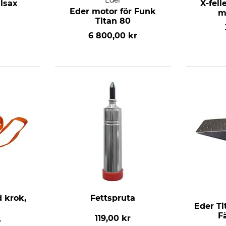
Eder
llsax
X-fell
Eder motor för Funk
m
Titan 80
6 800,00 kr
 krok,
Fettspruta
Eder T
Fä
119,00 kr
r