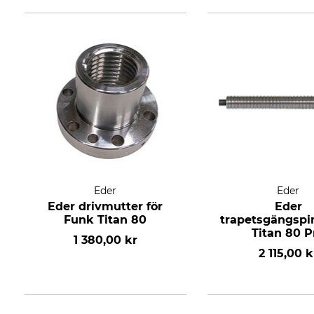
Eder
Eder
Eder drivmutter för
Eder
Funk Titan 80
trapetsgängspin
Titan 80 P
1 380,00 kr
2 115,00 k