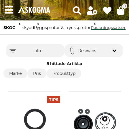
0
vård & Viltskydd
SKOG
Ryggsprutor & Trycksprutor
Packningssatser
Filter
Relevans
5 hittade Artiklar
Märke
Pris
Produkttyp
TIPS