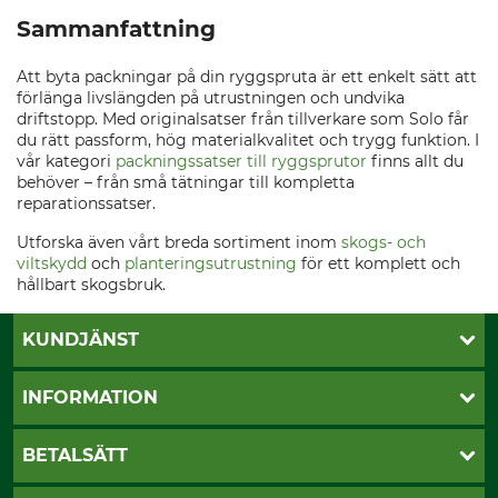
Sammanfattning
Att byta packningar på din ryggspruta är ett enkelt sätt att
förlänga livslängden på utrustningen och undvika
driftstopp. Med originalsatser från tillverkare som Solo får
du rätt passform, hög materialkvalitet och trygg funktion. I
vår kategori
packningssatser till ryggsprutor
finns allt du
behöver – från små tätningar till kompletta
reparationssatser.
Utforska även vårt breda sortiment inom
skogs- och
viltskydd
och
planteringsutrustning
för ett komplett och
hållbart skogsbruk.
KUNDJÄNST
Öppettider
INFORMATION
Kundtjänst
Vanliga frågor
Butik Vansbro
BETALSÄTT
Kontakt
Nyhetsbrev
Cookie-inställningar