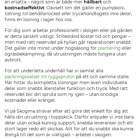
än ersätta – något som är både mer
hållbart
och
kostnadseffektivt
. Oavsett om det gäller en
pumpkolv,
tätning till behållarlocket eller tryckhandtagets inre delar
,
finns en lösning i lager hos oss.
För dig som arbetar professionellt i skogen eller på gården
är detta särskilt viktigt. Stillestånd kostar tid och pengar –
men med rätt reservdel på hyllan går reparationen snabbt.
Det gäller inte minst under högsäsong för
plantering
eller
ogräsbekämpning, då utrustningen måste fungera utan
avbrott.
För att underlätta underhåll har vi samlat alla
packningssatser till ryggsprutor
på ett och samma ställe.
Här hittar du kompletta lösningar men även individuella
delar som snabbt återställer funktion och tryck. Med rätt
reservdel blir din spruta som ny igen – utan onödiga
kostnader eller krångel.
Vi på Skogma strävar efter att göra det enkelt för dig att
hålla din utrustning i toppskick. Därför erbjuder vi inte bara
delar utan också kunnig support, snabba leveranser och ett
stort lager redo att skickas. Allt för att du snabbt ska kunna
återgå till det som är viktigast – arbetet i skogen.