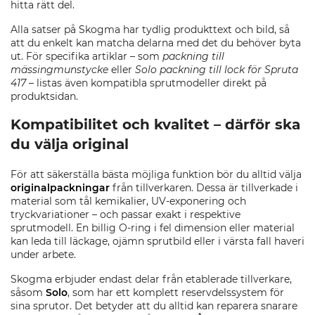
hitta rätt del.
Alla satser på Skogma har tydlig produkttext och bild, så
att du enkelt kan matcha delarna med det du behöver byta
ut. För specifika artiklar – som
packning till
mässingmunstycke
eller
Solo packning till lock för Spruta
417
– listas även kompatibla sprutmodeller direkt på
produktsidan.
Kompatibilitet och kvalitet – därför ska
du välja original
För att säkerställa bästa möjliga funktion bör du alltid välja
originalpackningar
från tillverkaren. Dessa är tillverkade i
material som tål kemikalier, UV-exponering och
tryckvariationer – och passar exakt i respektive
sprutmodell. En billig O-ring i fel dimension eller material
kan leda till läckage, ojämn sprutbild eller i värsta fall haveri
under arbete.
Skogma erbjuder endast delar från etablerade tillverkare,
såsom
Solo
, som har ett komplett reservdelssystem för
sina sprutor. Det betyder att du alltid kan reparera snarare