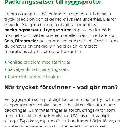
Packningssatser till ryggsprutor
En bra ryggspruta håller länge – men för att bibehålla
tryck, precision och säkerhet krävs rätt underhåll. Därför
erbjuder Skogma ett noga utvalt sortiment av
packningssatser till ryggsprutor
, anpassade för både
manuella och batteridrivna modeller från tillverkare som
Solo
,
Birchmeier
och andra ledande märken. Oavsett om
du behöver en enskild O-ring eller en komplett
reparationssats, hittar du rätt delar här.
Vanliga problem med tätningar
Så väljer du rätt packningssats
Kompatibilitet och kvalitet
När trycket försvinner – vad gör man?
En ryggspruta som plötsligt läcker, inte håller trycket eller
släpper igenom vätska kan ofta ha slitna eller uttorkade
packningar. Gummitätningar är förbrukningsvaror som
med tiden slits ner av kemikalier, UV-ljus eller vanligt
slitage. Typiska symptom är att handtaget börjar läcka, att
sprutan inte bygger upp tryck eller att munstycket