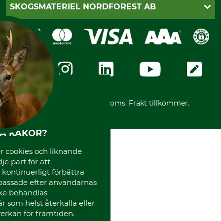
Katalogbeställning
Klarna
SKOGSMATERIEL NORDFOREST AB
Sagverkskatalog
Faktura
Köpvillkor - 2025-06-18
Swish
Om oss
Dataskydd
GRUBE-Gruppen
Integritetspolicy
Företagsuppgifter
Ångerrätt
Karriär
Ångerrätt för din beställning
Vår personal
Reklamationer
Varumärken
Frakter
Mässor
*Alla priser inklusive moms. Frakt tillkommer.
Instagram TOS
Media
HA KAKOR?
Code of Conduct
 cookies och liknande
je part för att
, kontinuerligt förbättra
passade efter användarnas
cke behandlas
 som helst återkalla eller
erkan för framtiden.