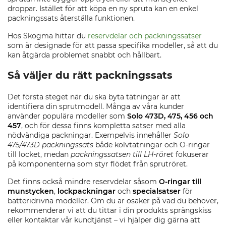
droppar. Istället för att köpa en ny spruta kan en enkel
packningssats återställa funktionen.
Hos Skogma hittar du
reservdelar och packningssatser
som är designade för att passa specifika modeller, så att du
kan åtgärda problemet snabbt och hållbart.
Så väljer du rätt packningssats
Det första steget när du ska byta tätningar är att
identifiera din sprutmodell. Många av våra kunder
använder populära modeller som
Solo 473D, 475, 456 och
457
, och för dessa finns kompletta satser med alla
nödvändiga packningar. Exempelvis innehåller
Solo
475/473D packningssats
både kolvtätningar och O-ringar
till locket, medan
packningssatsen till LH-röret
fokuserar
på komponenterna som styr flödet från sprutröret.
Det finns också mindre reservdelar såsom
O-ringar till
munstycken
,
lockpackningar
och
specialsatser
för
batteridrivna modeller. Om du är osäker på vad du behöver,
rekommenderar vi att du tittar i din produkts sprängskiss
eller kontaktar vår kundtjänst – vi hjälper dig gärna att