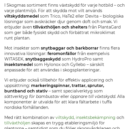
I Skogmas sortiment finns växtskydd för varje hotbild – och
varje plantmiljö. För att skydda mot vilt används
viltskyddsmedel
som Trico, HaTe2 eller Devita – biologiska
lösningar som avskräcker djur genom doft och smak. Vi
erbjuder även
tillväxthöljen och shelters
från PlantaGard
som ger både fysiskt skydd och förbättrat mikroklimat
runt plantan.
Mot insekter som
snytbaggar och barkborrar
finns flera
innovativa lösningar:
feromonfällor
från exempelvis
WITASEK,
snytbaggeskydd
som HydroPro samt
insektsmedel
som Hylonox och Gyllebo – särskilt
anpassade för att användas i skogsplanteringar.
Vi erbjuder också tillbehör för effektiv applicering och
uppsättning:
markeringspinnar, trattar, sprutor,
buntband och stativ
– samt specialverktyg som
sättverktyg för bambustav
eller
öppnare till växtskydd
. Alla
komponenter är utvalda för att klara fältarbete i tuffa
nordiska förhållanden.
Med rätt kombination av
viltskydd
,
insektsbekämpning
och
tillväxthöljen
skapas en trygg etableringsmiljö för
plantorna – samtidigt som du följer skogsvårdslagen och