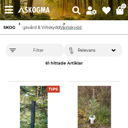
0
SKOG
Skogsvård & Viltskydd
Växtskydd
Filter
Relevans
61 hittade Artiklar
TIPS