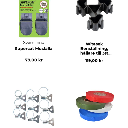
Swiss Inno
Witasek
Supercat Musfälla
Benställning,
hållare till 3st
Multiwit
79,00 kr
119,00 kr
barkborrefällor