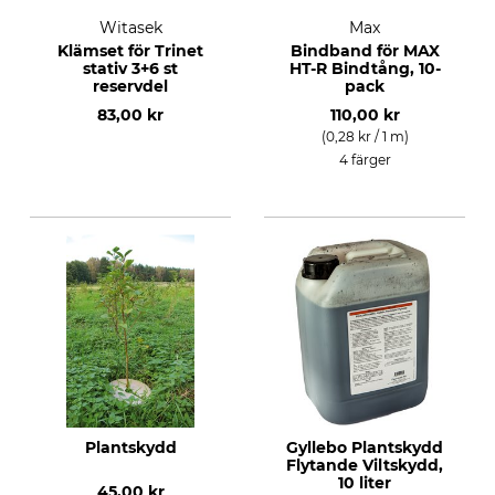
Witasek
Max
Klämset för Trinet
Bindband för MAX
stativ 3+6 st
HT-R Bindtång, 10-
reservdel
pack
83,00 kr
110,00 kr
(0,28 kr / 1 m)
4 färger
Plantskydd
Gyllebo Plantskydd
Flytande Viltskydd,
10 liter
45,00 kr