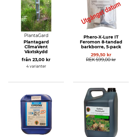
PlantaGard
Phero-X-Lure IT
Plantagard
Feromon 8-tandad
ClimaVent
barkborre, 5-pack
Växtskydd
299,50 kr
från
23,00 kr
REK
599,00 kr
4 varianter