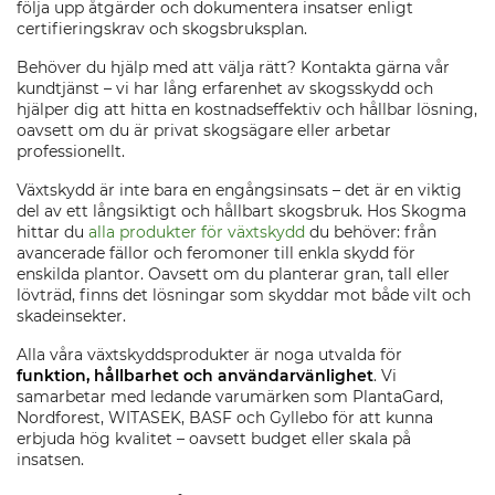
följa upp åtgärder och dokumentera insatser enligt
certifieringskrav och skogsbruksplan.
Behöver du hjälp med att välja rätt? Kontakta gärna vår
kundtjänst – vi har lång erfarenhet av skogsskydd och
hjälper dig att hitta en kostnadseffektiv och hållbar lösning,
oavsett om du är privat skogsägare eller arbetar
professionellt.
Växtskydd är inte bara en engångsinsats – det är en viktig
del av ett långsiktigt och hållbart skogsbruk. Hos Skogma
hittar du
alla produkter för växtskydd
du behöver: från
avancerade fällor och feromoner till enkla skydd för
enskilda plantor. Oavsett om du planterar gran, tall eller
lövträd, finns det lösningar som skyddar mot både vilt och
skadeinsekter.
Alla våra växtskyddsprodukter är noga utvalda för
funktion, hållbarhet och användarvänlighet
. Vi
samarbetar med ledande varumärken som PlantaGard,
Nordforest, WITASEK, BASF och Gyllebo för att kunna
erbjuda hög kvalitet – oavsett budget eller skala på
insatsen.