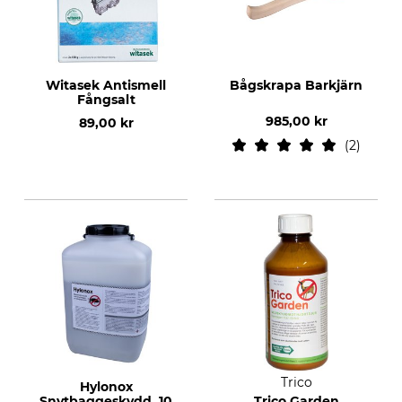
Witasek Antismell
Bågskrapa Barkjärn
Fångsalt
985,00 kr
89,00 kr
2
Trico
Hylonox
Snytbaggeskydd, 10
Trico Garden