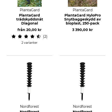
PlantaGard
PlantaGard
PlantaGard
PlantaGard HyloPro
trädskyddsnät
Snytbaggeskydd av
Diagonal
bioplast, 250-pack
från
20,00 kr
3 390,00 kr
2
2 varianter
Nordforest
Nordforest
Nordforest
Nordforest