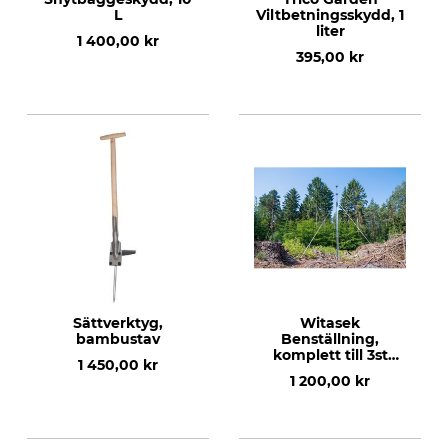
L
Viltbetningsskydd, 1
liter
1 400,00 kr
395,00 kr
Sättverktyg,
Witasek
bambustav
Benställning,
komplett till 3st
1 450,00 kr
barkborrefällor
1 200,00 kr