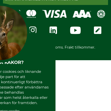
Sagverkskatalog
Faktura
Köpvillkor - 2025-06-18
Swish
Om oss
Dataskydd
GRUBE-Gruppen
Integritetspolicy
Företagsuppgifter
Ångerrätt
Karriär
Ångerrätt för din beställning
Vår personal
Reklamationer
Varumärken
Frakter
Mässor
*Alla priser inklusive moms. Frakt tillkommer.
Instagram TOS
Media
HA KAKOR?
Code of Conduct
 cookies och liknande
je part för att
, kontinuerligt förbättra
passade efter användarnas
cke behandlas
 som helst återkalla eller
erkan för framtiden.
retagsuppgifter