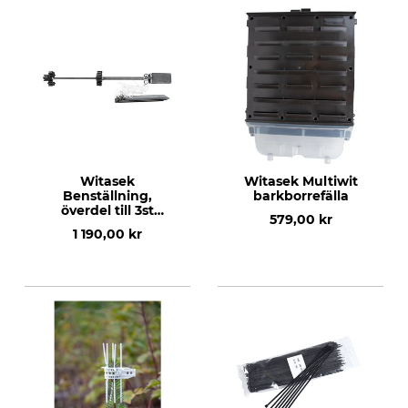
Witasek
Witasek Multiwit
Benställning,
barkborrefälla
överdel till 3st
579,00 kr
Multiwit
1 190,00 kr
barkborrefällor