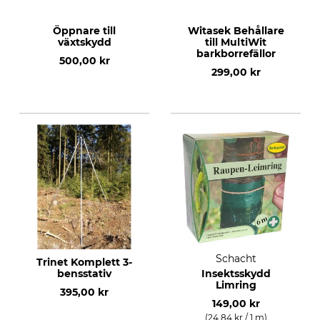
Öppnare till
Witasek Behållare
växtskydd
till MultiWit
barkborrefällor
500,00 kr
299,00 kr
Schacht
Trinet Komplett 3-
bensstativ
Insektsskydd
Limring
395,00 kr
149,00 kr
(24,84 kr / 1 m)