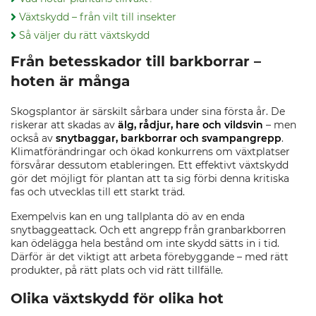
Växtskydd – från vilt till insekter
Så väljer du rätt växtskydd
Från betesskador till barkborrar –
hoten är många
Skogsplantor är särskilt sårbara under sina första år. De
riskerar att skadas av
älg, rådjur, hare och vildsvin
– men
också av
snytbaggar, barkborrar och svampangrepp
.
Klimatförändringar och ökad konkurrens om växtplatser
försvårar dessutom etableringen. Ett effektivt växtskydd
gör det möjligt för plantan att ta sig förbi denna kritiska
fas och utvecklas till ett starkt träd.
Exempelvis kan en ung tallplanta dö av en enda
snytbaggeattack. Och ett angrepp från granbarkborren
kan ödelägga hela bestånd om inte skydd sätts in i tid.
Därför är det viktigt att arbeta förebyggande – med rätt
produkter, på rätt plats och vid rätt tillfälle.
Olika växtskydd för olika hot