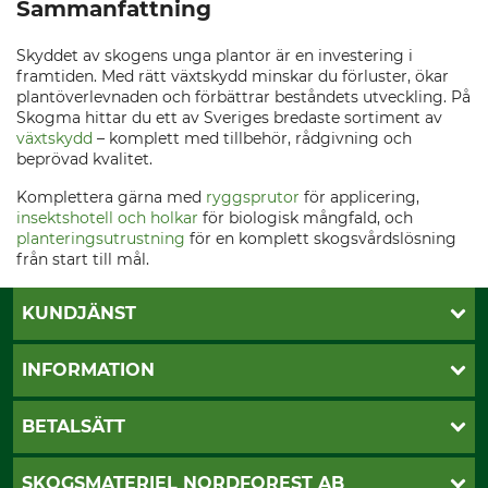
Sammanfattning
Skyddet av skogens unga plantor är en investering i
framtiden. Med rätt växtskydd minskar du förluster, ökar
plantöverlevnaden och förbättrar beståndets utveckling. På
Skogma hittar du ett av Sveriges bredaste sortiment av
växtskydd
– komplett med tillbehör, rådgivning och
beprövad kvalitet.
Komplettera gärna med
ryggsprutor
för applicering,
insektshotell och holkar
för biologisk mångfald, och
planteringsutrustning
för en komplett skogsvårdslösning
från start till mål.
KUNDJÄNST
Öppettider
INFORMATION
Kundtjänst
Vanliga frågor
Butik Vansbro
BETALSÄTT
Kontakt
Nyhetsbrev
Cookie-inställningar
Katalogbeställning
Klarna
SKOGSMATERIEL NORDFOREST AB