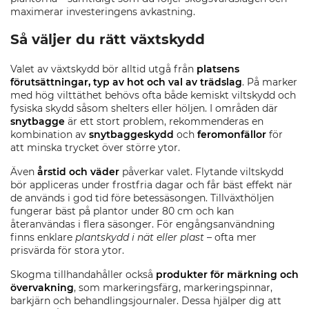
maximerar investeringens avkastning.
Så väljer du rätt växtskydd
Valet av växtskydd bör alltid utgå från
platsens
förutsättningar, typ av hot och val av trädslag
. På marker
med hög vilttäthet behövs ofta både kemiskt viltskydd och
fysiska skydd såsom shelters eller höljen. I områden där
snytbagge
är ett stort problem, rekommenderas en
kombination av
snytbaggeskydd
och
feromonfällor
för
att minska trycket över större ytor.
Även
årstid och väder
påverkar valet. Flytande viltskydd
bör appliceras under frostfria dagar och får bäst effekt när
de används i god tid före betessäsongen. Tillväxthöljen
fungerar bäst på plantor under 80 cm och kan
återanvändas i flera säsonger. För engångsanvändning
finns enklare
plantskydd i nät eller plast
– ofta mer
prisvärda för stora ytor.
Skogma tillhandahåller också
produkter för märkning och
övervakning
, som markeringsfärg, markeringspinnar,
barkjärn och behandlingsjournaler. Dessa hjälper dig att