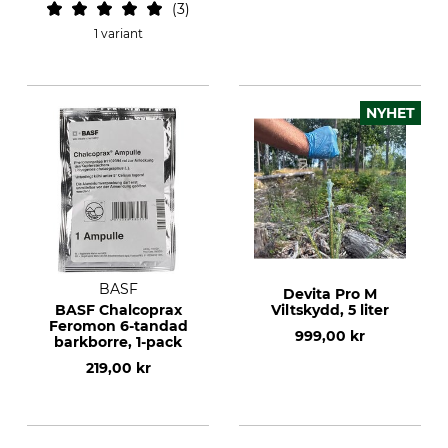
3
1 variant
NYHET
BASF
Devita Pro M
BASF Chalcoprax
Viltskydd, 5 liter
Feromon 6-tandad
999,00 kr
barkborre, 1-pack
219,00 kr