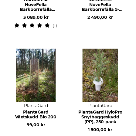
NoveFella
NoveFella
Barkborrefälla
Barkborrefälla 5-
Kampanjpaket inkl.
pack
3 089,00 kr
2 490,00 kr
5 st fällor och 10
feromoner
1
PlantaGard
PlantaGard
PlantaGard
PlantaGard HyloPro
Växtskydd Bio 200
Snytbaggeskydd
(PP), 250-pack
99,00 kr
1 500,00 kr