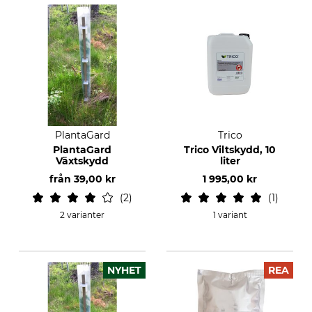
PlantaGard
Trico
PlantaGard
Trico Viltskydd, 10
Växtskydd
liter
från
39,00 kr
1 995,00 kr
2
1
2 varianter
1 variant
NYHET
REA