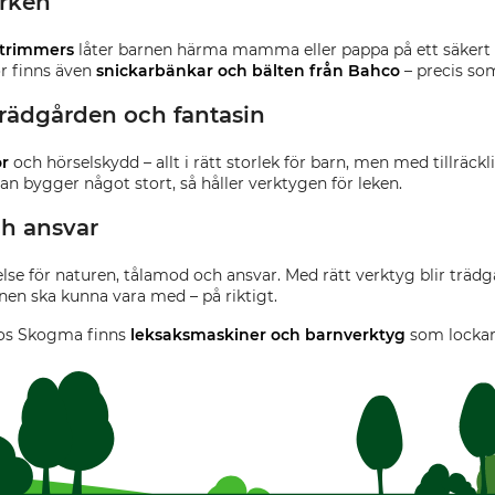
ärken
 trimmers
låter barnen härma mamma eller pappa på ett säkert s
or finns även
snickarbänkar och bälten från Bahco
– precis som
trädgården och fantasin
or
och hörselskydd – allt i rätt storlek för barn, men med tillräckl
 man bygger något stort, så håller verktygen för leken.
ch ansvar
else för naturen, tålamod och ansvar. Med rätt verktyg blir trädg
nen ska kunna vara med – på riktigt.
 Hos Skogma finns
leksaksmaskiner och barnverktyg
som lockar 