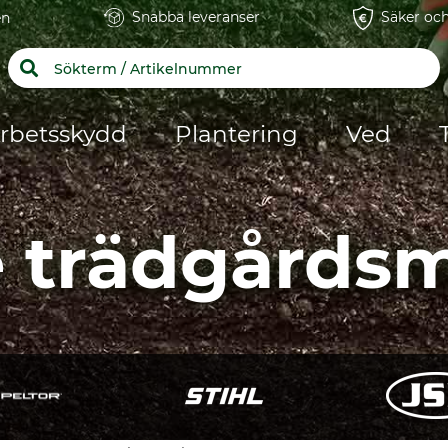
Snabba leveranser
Säker och
en
rbetsskydd
Plantering
Ved
le trädgårds