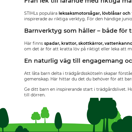
Från lek till lärande med riktiga m
STIHLs populära
leksaksmotorsågar, lövblåsar och
inspirerade av riktiga verktyg. För den händige juni
Barnverktyg som håller – både för 
Här finns
spadar, krattor, skottkärror, vattenkann
om det är för att kratta löv på riktigt eller leka att
En naturlig väg till engagemang o
Att låta barn delta i trädgårdsskötseln skapar förstå
gemenskap. Här hittar du det du behöver för att bar
Ge ditt barn en inspirerande start i trädgårdslivet.
till dörren.