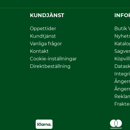
KUNDJÄNST
INFO
Öppettider
Butik 
Kundtjänst
Nyhet
Vanliga frågor
Katalo
Kontakt
Sagver
Cookie-inställningar
Köpvil
Direktbeställning
Datas
Integr
Ångerr
Ångerr
Rekla
Frakte