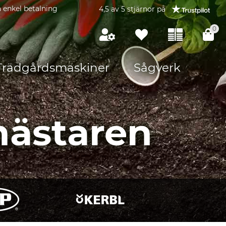
 enkel betalning
4,5 av 5 stjärnor på
0
Trädgårdsmaskiner
Sågverk
mästaren