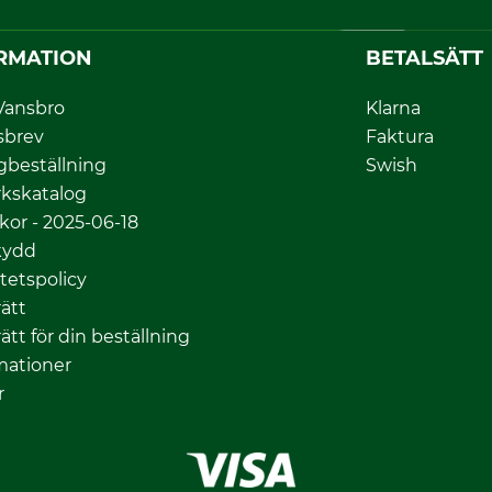
RMATION
BETALSÄTT
Vansbro
Klarna
sbrev
Faktura
gbeställning
Swish
kskatalog
lkor - 2025-06-18
kydd
itetspolicy
ätt
ätt för din beställning
mationer
r