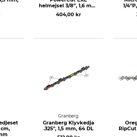
helmejsel 3/8”, 1,6 mm,
1/4"P
66 DL
r
404,00 kr
Granberg
kedjeset
Granberg Klyvkedja
Oreg
 cm,
.325", 1,5 mm, 64 DL
RipCut 
 mm