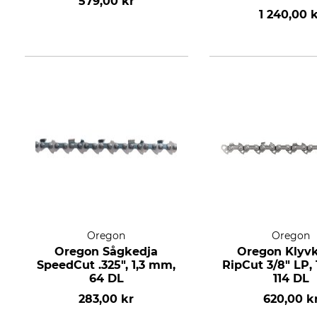
579,00 kr
1 240,00 
Oregon
Oregon
Oregon Sågkedja
Oregon Klyv
SpeedCut .325", 1,3 mm,
RipCut 3/8" LP,
64 DL
114 DL
283,00 kr
620,00 k