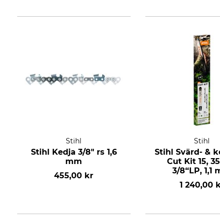
Stihl
Stihl
Stihl Kedja 3/8" rs 1,6
Stihl Svärd- & 
mm
Cut Kit 15, 3
3/8“LP, 1,1
455,00 kr
1 240,00 