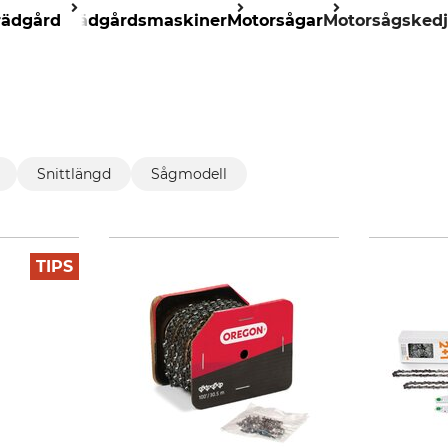
rädgård
Trädgårdsmaskiner
Motorsågar
Motorsågskedj
Snittlängd
Sågmodell
TIPS