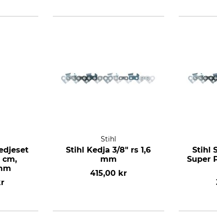
Stihl
kedjeset
Stihl Kedja 3/8" rs 1,6
Stihl
5 cm,
mm
Super P
 mm
415,00 kr
kr