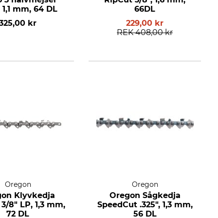
, 1,1 mm, 64 DL
66DL
325,00 kr
229,00 kr
REK
408,00 kr
Oregon
Oregon
on Klyvkedja
Oregon Sågkedja
3/8" LP, 1,3 mm,
SpeedCut .325", 1,3 mm,
72 DL
56 DL