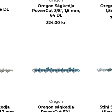
Oregon
Oregon Sågkedja
Orego
ge DL
PowerCut 3/8", 1,5 mm,
1,
64 DL
7
324,00 kr
Oregon
kedja
Oregon sågkedja
Stihl
 1,3 mm,
PowerCut EXL
Micr