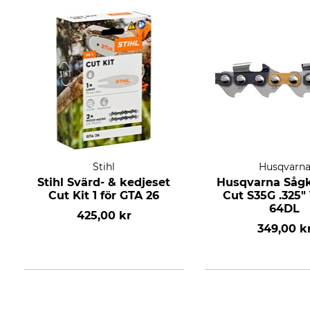
Stihl
Husqvarn
Stihl Svärd- & kedjeset
Husqvarna Sågk
Cut Kit 1 för GTA 26
Cut S35G .325"
64DL
425,00 kr
349,00 k