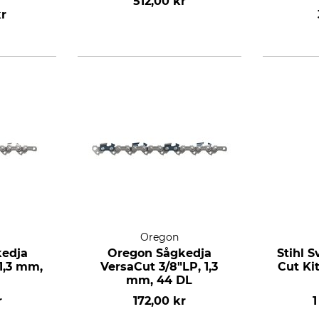
512,00 kr
kr
Oregon
kedja
Oregon Sågkedja
Stihl S
 1,3 mm,
VersaCut 3/8"LP, 1,3
Cut Kit
mm, 44 DL
r
172,00 kr
1