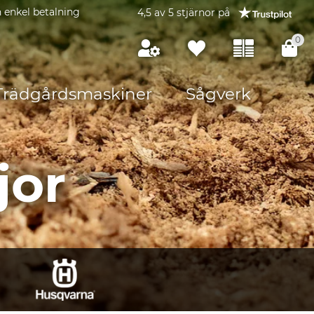
 enkel betalning
4,5 av 5 stjärnor på
0
Trädgårdsmaskiner
Sågverk
jor