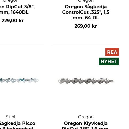
Oregon
Oregon
n RipCut 3/8",
Oregon Sågkedja
5mm, 1640DL
ControlCut .325", 1,5
mm, 64 DL
 229,00 kr
269,00 kr
REA
NYHET
Stihl
Oregon
 Sågkedja Picco
Oregon Klyvkedja
o 3 halvmejsel
RipCut 3/8", 1,6 mm,