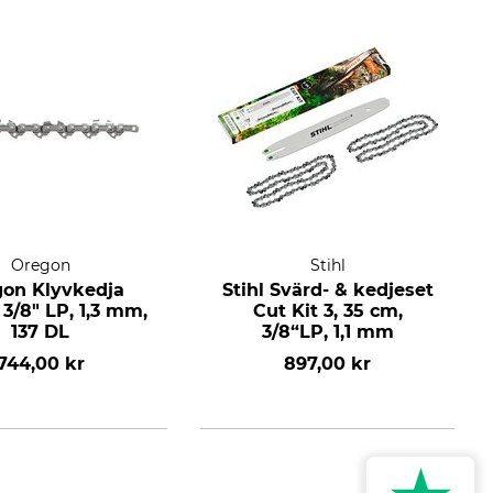
Oregon
Stihl
on Klyvkedja
Stihl Svärd- & kedjeset
3/8" LP, 1,3 mm,
Cut Kit 3, 35 cm,
137 DL
3/8“LP, 1,1 mm
744,00 kr
897,00 kr