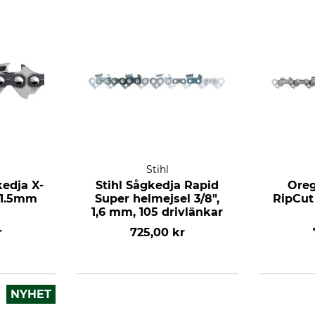
a
Stihl
edja X-
Stihl Sågkedja Rapid
Oreg
 1.5mm
Super helmejsel 3/8",
RipCut 
1,6 mm, 105 drivlänkar
r
725,00 kr
NYHET