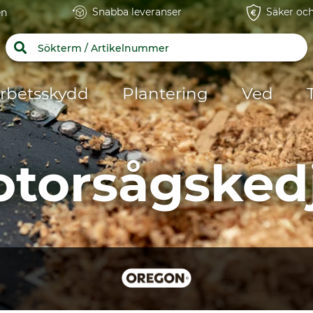
Snabba leveranser
Säker och
en
rbetsskydd
Plantering
Ved
torsågsked