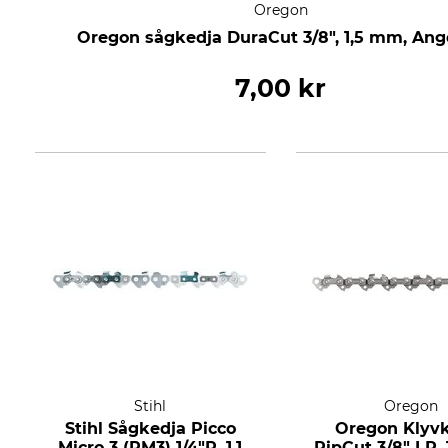
Oregon
Oregon sågkedja DuraCut 3/8", 1,5 mm, An
7,00 kr
Stihl
Oregon
Stihl Sågkedja Picco
Oregon Klyv
Micro 3 (PM3) 1/4"P, 1,1
RipCut 3/8" LP,