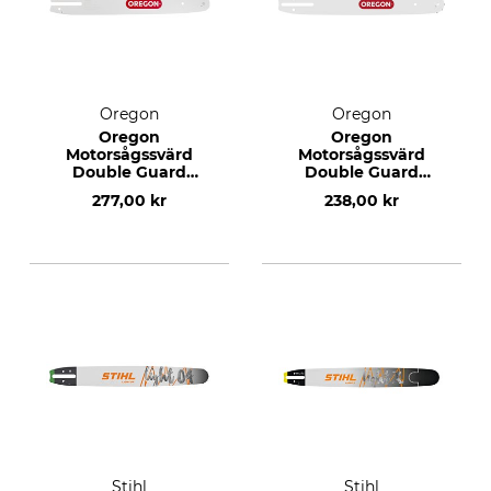
Oregon
Oregon
Oregon
Oregon
Motorsågssvärd
Motorsågssvärd
Double Guard
Double Guard
3/8"LP, 1,3 mm, 14",
3/8"LP, 1,1 mm, 12",
277,00 kr
238,00 kr
52 DL
45 DL
Stihl
Stihl