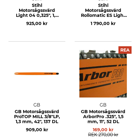
Stihl
Stihl
Motorsågssvärd
Motorsågssvärd
Light 04 0,325", 1,3
Rollomatic ES Light
mm, 16", 67 DL
3/8", 1,6 mm, 20", 72
925,00 kr
1 790,00 kr
DL
REA
GB
GB
GB Motorsågssvärd
GB Motorsågssvärd
ProTOP MILL 3/8"LP,
ArborPro .325", 1,5
1,3 mm, 42", 137 DL
mm, 11", 52 DL
909,00 kr
169,00 kr
REK
270,00 kr