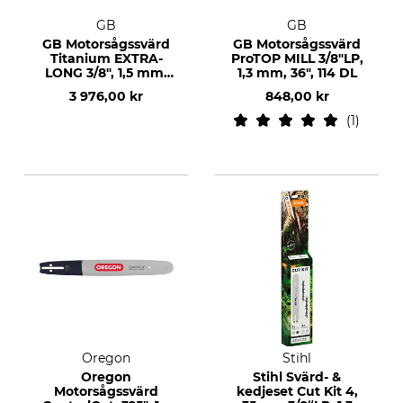
GB
GB
GB Motorsågssvärd
GB Motorsågssvärd
Titanium EXTRA-
ProTOP MILL 3/8"LP,
LONG 3/8", 1,5 mm,
1,3 mm, 36", 114 DL
50", 154 DL
3 976,00 kr
848,00 kr
1
Oregon
Stihl
Oregon
Stihl Svärd- &
Motorsågssvärd
kedjeset Cut Kit 4,