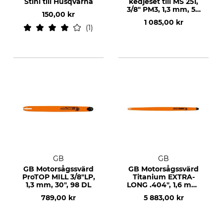
Stihl till Husqvarna
kedjeset till MS 251,
3/8" PM3, 1,3 mm, 50
150,00 kr
DL
1 085,00 kr
1
GB
GB
GB Motorsågssvärd
GB Motorsågssvärd
ProTOP MILL 3/8"LP,
Titanium EXTRA-
1,3 mm, 30", 98 DL
LONG .404", 1,6 mm,
84", 222 DL
789,00 kr
5 883,00 kr