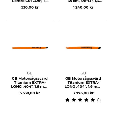
ControlCut .325", 1,5
35 cm, 3/8“LP, 1,3
mm, 15", 64 DL
mm
530,00 kr
1 240,00 kr
GB
GB
GB Motorsågssvärd
GB Motorsågssvärd
Titanium EXTRA-
Titanium EXTRA-
LONG .404", 1,6 mm,
LONG .404", 1,6 mm,
72", 190 DL
50", 140 DL
5 538,00 kr
3 976,00 kr
1