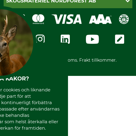
SKOGSMATERIEL NORDFOREST AB
Sagverkskatalog
Faktura
Köpvillkor - 2025-06-18
Swish
Om oss
Dataskydd
GRUBE-Gruppen
Integritetspolicy
Företagsuppgifter
Ångerrätt
Karriär
Ångerrätt för din beställning
Vår personal
Reklamationer
Varumärken
Frakter
Mässor
*Alla priser inklusive moms. Frakt tillkommer.
Instagram TOS
Media
HA KAKOR?
Code of Conduct
 cookies och liknande
je part för att
, kontinuerligt förbättra
passade efter användarnas
cke behandlas
 som helst återkalla eller
erkan för framtiden.