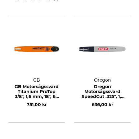
GB
Oregon
GB Motorsågssvärd
Oregon
Titanium ProTop
Motorsågssvärd
3/8", 1,6 mm, 18", 66
SpeedCut .325", 1,3
DL
mm, 18", 72 DL
751,00 kr
636,00 kr