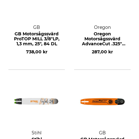
GB
Oregon
GB Motorsågssvärd
Oregon
ProTOP MILL 3/8"LP,
Motorsågssvärd
1,3 mm, 25", 84 DL
AdvanceCut .325",
1,3 mm, 13", 56 DL
738,00 kr
287,00 kr
Stihl
GB