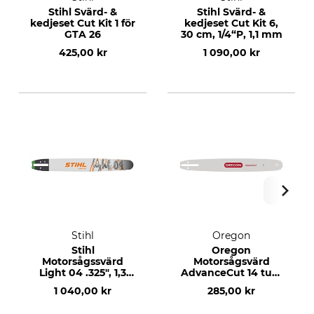
Stihl Svärd- &
Stihl Svärd- &
kedjeset Cut Kit 1 för
kedjeset Cut Kit 6,
GTA 26
30 cm, 1/4“P, 1,1 mm
425,00 kr
1 090,00 kr
Stihl
Oregon
Stihl
Oregon
Motorsågssvärd
Motorsågsvärd
Light 04 .325", 1,3
AdvanceCut 14 tum
mm, 18", 74 DL
3/8”LP, 1,3 mm, 35
1 040,00 kr
285,00 kr
cm