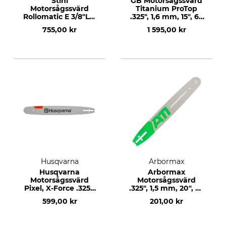
Stihl
GB Motorsågssvärd
Motorsågssvärd
Titanium ProTop
Rollomatic E 3/8"LP,
.325", 1,6 mm, 15", 62
1,3 mm, 12", 44 DL
DL
755,00 kr
1 595,00 kr
Husqvarna
Arbormax
Husqvarna
Arbormax
Motorsågssvärd
Motorsågssvärd
Pixel, X-Force .325",
.325", 1,5 mm, 20", 78
1,3 mm, 13", 56 DL
DL
599,00 kr
201,00 kr