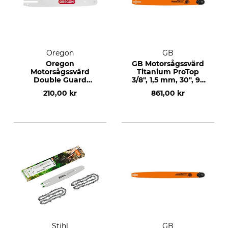
Oregon
GB
Oregon
GB Motorsågssvärd
Motorsågssvärd
Titanium ProTop
Double Guard
3/8", 1,5 mm, 30", 98
3/8"LP, 1,3 mm, 12",
DL
210,00 kr
861,00 kr
44 DL
Stihl
GB