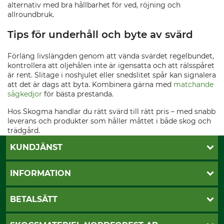
alternativ med bra hållbarhet för ved, röjning och
allroundbruk.
Tips för underhåll och byte av svärd
Förläng livslängden genom att vända svärdet regelbundet,
kontrollera att oljehålen inte är igensatta och att rälsspåret
är rent. Slitage i noshjulet eller snedslitet spår kan signalera
att det är dags att byta. Kombinera gärna med
matchande
sågkedjor
för bästa prestanda.
Hos Skogma handlar du rätt svärd till rätt pris – med snabb
leverans och produkter som håller måttet i både skog och
trädgård.
KUNDJÄNST
Öppettider
INFORMATION
Kundtjänst
Vanliga frågor
Butik Vansbro
BETALSÄTT
Kontakt
Nyhetsbrev
Cookie-inställningar
Katalogbeställning
Klarna