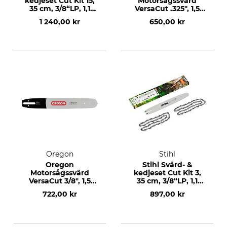
kedjeset Cut Kit 15,
Motorsågssvärd
35 cm, 3/8“LP, 1,1
VersaCut .325", 1,5
mm
mm, 18", 72 DL
1 240,00 kr
650,00 kr
Oregon
Stihl
Oregon
Stihl Svärd- &
Motorsågssvärd
kedjeset Cut Kit 3,
VersaCut 3/8", 1,5
35 cm, 3/8“LP, 1,1
mm, 20", 72 DL
mm
722,00 kr
897,00 kr