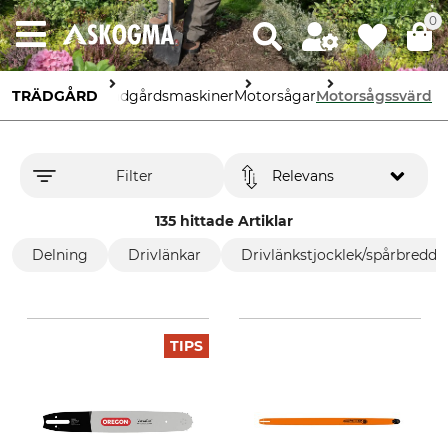
0
TRÄDGÅRD
Trädgårdsmaskiner
Motorsågar
Motorsågssvärd
Filter
Relevans
135 hittade Artiklar
Delning
Drivlänkar
Drivlänkstjocklek/spårbredd
TIPS