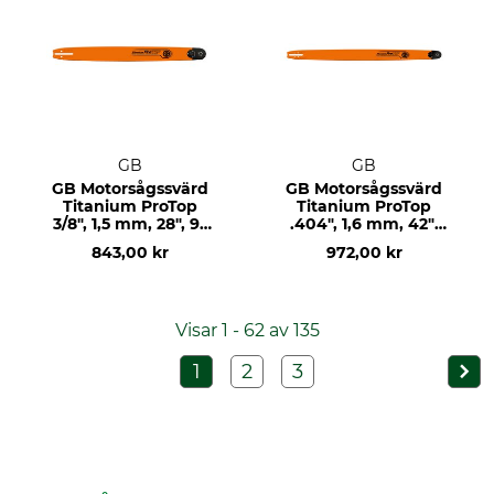
GB
GB
GB Motorsågssvärd
GB Motorsågssvärd
Titanium ProTop
Titanium ProTop
3/8", 1,5 mm, 28", 93
.404", 1,6 mm, 42",
DL
123 DL
843,00 kr
972,00 kr
Visar 1 - 62 av 135
1
2
3