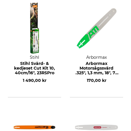
Stihl
Arbormax
Stihl Svärd- &
Arbormax
kedjeset Cut Kit 10,
Motorsågssvärd
40cm/16", 23RSPro
.325", 1,3 mm, 18", 72
DL
1 490,00 kr
170,00 kr