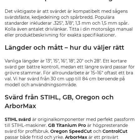
Det viktigaste är att svärdet är kompatibelt med sågens
svärdsfäste, kedjedelning och spårbredd. Populära
standarder inkluderar .325", 3/8", 1,3 mm och 1,5 mm spår.
Kolla även antalet drivlänkar. Titta i din motorsågs manual
eller produktbeskrivning för exakta specifikationer.
Längder och mått – hur du väljer rätt
Vanliga längder är 13", 15", 16", 18", 20" och 28". Ett kortare
svärd ger bättre kontroll, medan ett längre svärd passar för
grövre stammar. För allroundarbete är 15–16" oftast ett bra
val. Vi har svärd från 30 cm upp till 84 cm beroende på
modell och användningsområde.
Svärd från STIHL, GB, Oregon och
ArborMax
STIHL svärd
är originalkomponenter med perfekt passform
till STIHL-maskiner.
GB Titanium Pro
är högpresterande
svärd för proffsbruk.
Oregon SpeedCut
och
ControlCut
passar både fritid och yrke.
ArborMax
är ett prisvärt