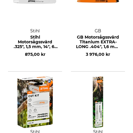
Stihl
GB
Stihl
GB Motorsågssvärd
Motorsågssvärd
Titanium EXTRA-
.325", 1,5 mm, 14", 62
LONG .404", 1,6 mm,
DL
50", 140 DL
875,00 kr
3 976,00 kr
Stihl
Stihl