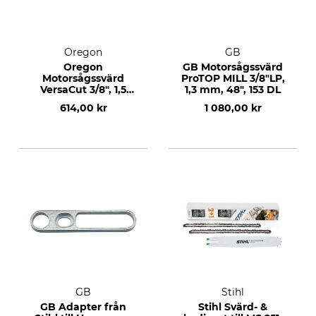
Oregon
GB
Oregon
GB Motorsågssvärd
Motorsågssvärd
ProTOP MILL 3/8"LP,
VersaCut 3/8", 1,5
1,3 mm, 48", 153 DL
mm, 17", 64 DL
614,00 kr
1 080,00 kr
GB
Stihl
GB Adapter från
Stihl Svärd- &