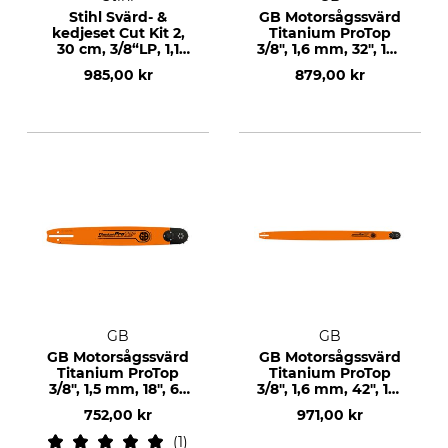
Stihl Svärd- &
GB Motorsågssvärd
kedjeset Cut Kit 2,
Titanium ProTop
30 cm, 3/8“LP, 1,1
3/8", 1,6 mm, 32", 105
mm
DL
985,00 kr
879,00 kr
GB
GB
GB Motorsågssvärd
GB Motorsågssvärd
Titanium ProTop
Titanium ProTop
3/8", 1,5 mm, 18", 68
3/8", 1,6 mm, 42", 135
DL
DL
752,00 kr
971,00 kr
1