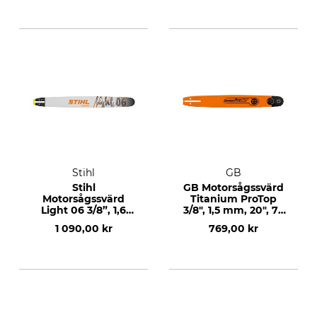
Stihl
GB
Stihl
GB Motorsågssvärd
Motorsågssvärd
Titanium ProTop
Light 06 3/8”, 1,6
3/8", 1,5 mm, 20", 72
mm, 18”, 66 DL
DL
1 090,00 kr
769,00 kr