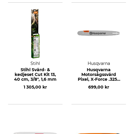
Stihl
Husqvarna
Stihl Svärd- &
Husqvarna
kedjeset Cut Kit 13,
Motorsågssvärd
40 cm, 3/8", 1,6 mm
Pixel, X-Force .325",
1,3 mm, 15", 64 DL
1 305,00 kr
699,00 kr