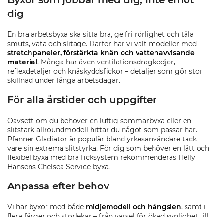
Byxor som jobbar med dig, inte emot
dig
En bra arbetsbyxa ska sitta bra, ge fri rörlighet och tåla
smuts, väta och slitage. Därför har vi valt modeller med
stretchpaneler, förstärkta knän och vattenavvisande
material
. Många har även ventilationsdragkedjor,
reflexdetaljer och knäskyddsfickor – detaljer som gör stor
skillnad under långa arbetsdagar.
För alla årstider och uppgifter
Oavsett om du behöver en luftig sommarbyxa eller en
slitstark allroundmodell hittar du något som passar här.
Pfanner Gladiator är populär bland yrkesanvändare tack
vare sin extrema slitstyrka. För dig som behöver en lätt och
flexibel byxa med bra ficksystem rekommenderas Helly
Hansens Chelsea Service-byxa.
Anpassa efter behov
Vi har byxor med både
midjemodell och hängslen
, samt i
flera färger och storlekar – från varsel för ökad synlighet till