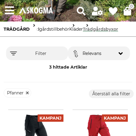
0
TRÄDGÅRD
Trädgårdstillbehör
Kläder
Trädgårdsbyxor
Filter
Relevans
3 hittade Artiklar
Pfanner
Återställ alla filter
KAMPANJ
KAMPANJ