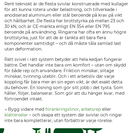
Rent tekniskt är de flesta svivlar konstruerade med kullager
för att kunna rotera under belastning, och tillverkade i
anodiserad aluminium eller stål beroende på krav på vikt
och hållbarhet. De flesta har brottstyrka på mellan 23 och
30 kN, och är CE-märkta enligt EN 354 eller EN 795
beroende på användning. Ringarna har ofta en ännu högre
brottstyrka, just för att de är tänkta att bära flera
komponenter samtidigt – och då måste tåla samlad last
utan deformation.
Rätt svivel i rätt system betyder att hela kedjan fungerar
bättre. Det handlar inte bara om komfort – utan om skydd
för både rep och användare. Friktion minskar, slitage
minskar, tvinning uteblir. Och i ett arbetsliv där varje
koppling får bära mer än sin egen vikt, är det exakt detta
du behöver. En lösning som gör sitt jobb i det tysta. Som
håller, följer, balanserar. Som gör att du hänger kvar, med
förtroendet intakt.
→ Bygg vidare med
förankringslinor
,
arbetsrep
eller
klätterselar
– och skapa ett system där svivlar och ringar
inte bara kompletterar, utan förbättrar varje rörelse.