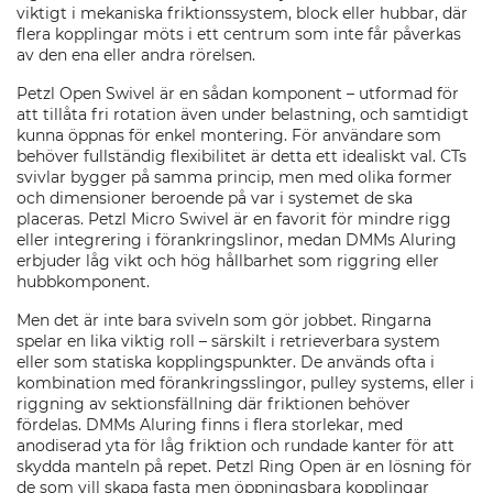
viktigt i mekaniska friktionssystem, block eller hubbar, där
flera kopplingar möts i ett centrum som inte får påverkas
av den ena eller andra rörelsen.
Petzl Open Swivel är en sådan komponent – utformad för
att tillåta fri rotation även under belastning, och samtidigt
kunna öppnas för enkel montering. För användare som
behöver fullständig flexibilitet är detta ett idealiskt val. CTs
svivlar bygger på samma princip, men med olika former
och dimensioner beroende på var i systemet de ska
placeras. Petzl Micro Swivel är en favorit för mindre rigg
eller integrering i förankringslinor, medan DMMs Aluring
erbjuder låg vikt och hög hållbarhet som riggring eller
hubbkomponent.
Men det är inte bara sviveln som gör jobbet. Ringarna
spelar en lika viktig roll – särskilt i retrieverbara system
eller som statiska kopplingspunkter. De används ofta i
kombination med förankringsslingor, pulley systems, eller i
riggning av sektionsfällning där friktionen behöver
fördelas. DMMs Aluring finns i flera storlekar, med
anodiserad yta för låg friktion och rundade kanter för att
skydda manteln på repet. Petzl Ring Open är en lösning för
de som vill skapa fasta men öppningsbara kopplingar