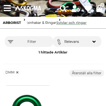
0
ARBORIST
Karbinhakar & Ringar
Svivlar och ringar
Filter
Relevans
1 hittade Artiklar
DMM
Återställ alla filter