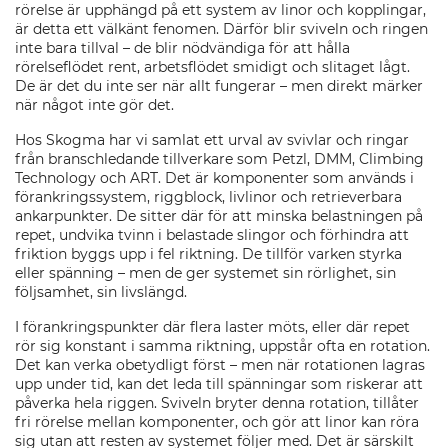
rörelse är upphängd på ett system av linor och kopplingar,
är detta ett välkänt fenomen. Därför blir sviveln och ringen
inte bara tillval – de blir nödvändiga för att hålla
rörelseflödet rent, arbetsflödet smidigt och slitaget lågt.
De är det du inte ser när allt fungerar – men direkt märker
när något inte gör det.
Hos Skogma har vi samlat ett urval av svivlar och ringar
från branschledande tillverkare som Petzl, DMM, Climbing
Technology och ART. Det är komponenter som används i
förankringssystem, riggblock, livlinor och retrieverbara
ankarpunkter. De sitter där för att minska belastningen på
repet, undvika tvinn i belastade slingor och förhindra att
friktion byggs upp i fel riktning. De tillför varken styrka
eller spänning – men de ger systemet sin rörlighet, sin
följsamhet, sin livslängd.
I förankringspunkter där flera laster möts, eller där repet
rör sig konstant i samma riktning, uppstår ofta en rotation.
Det kan verka obetydligt först – men när rotationen lagras
upp under tid, kan det leda till spänningar som riskerar att
påverka hela riggen. Sviveln bryter denna rotation, tillåter
fri rörelse mellan komponenter, och gör att linor kan röra
sig utan att resten av systemet följer med. Det är särskilt