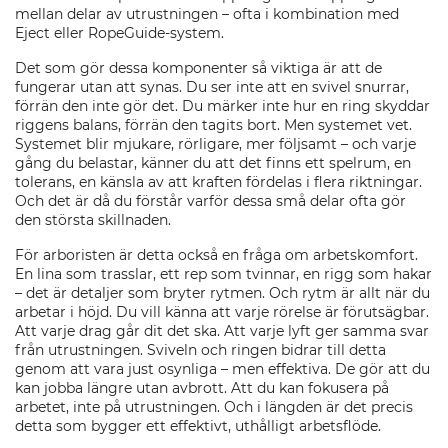
mellan delar av utrustningen – ofta i kombination med
Eject eller RopeGuide-system.
Det som gör dessa komponenter så viktiga är att de
fungerar utan att synas. Du ser inte att en svivel snurrar,
förrän den inte gör det. Du märker inte hur en ring skyddar
riggens balans, förrän den tagits bort. Men systemet vet.
Systemet blir mjukare, rörligare, mer följsamt – och varje
gång du belastar, känner du att det finns ett spelrum, en
tolerans, en känsla av att kraften fördelas i flera riktningar.
Och det är då du förstår varför dessa små delar ofta gör
den största skillnaden.
För arboristen är detta också en fråga om arbetskomfort.
En lina som trasslar, ett rep som tvinnar, en rigg som hakar
– det är detaljer som bryter rytmen. Och rytm är allt när du
arbetar i höjd. Du vill känna att varje rörelse är förutsägbar.
Att varje drag går dit det ska. Att varje lyft ger samma svar
från utrustningen. Sviveln och ringen bidrar till detta
genom att vara just osynliga – men effektiva. De gör att du
kan jobba längre utan avbrott. Att du kan fokusera på
arbetet, inte på utrustningen. Och i längden är det precis
detta som bygger ett effektivt, uthålligt arbetsflöde.