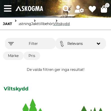
0
JAKT
Utrustning
Jakttillbehör
Viltskydd
Filter
Relevans
Märke
Pris
De valda filtren ger inga resultat!
Viltskydd