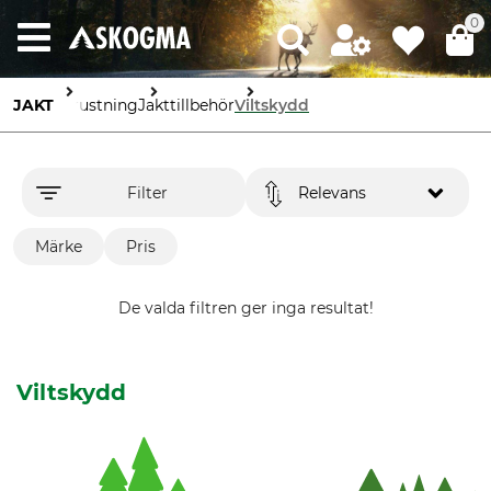
0
JAKT
Utrustning
Jakttillbehör
Viltskydd
Filter
Relevans
Märke
Pris
De valda filtren ger inga resultat!
Viltskydd