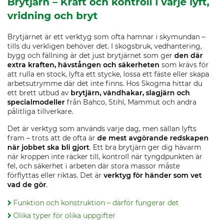
Brytjärn – Kraft och kontroll i varje lyft,
vridning och bryt
Brytjärnet är ett verktyg som ofta hamnar i skymundan –
tills du verkligen behöver det. I skogsbruk, vedhantering,
bygg och fällning är det just brytjärnet som ger
den där
extra kraften, hävstången och säkerheten
som krävs för
att rulla en stock, lyfta ett stycke, lossa ett fäste eller skapa
arbetsutrymme där det inte finns. Hos Skogma hittar du
ett brett utbud av
brytjärn, vändhakar, slagjärn och
specialmodeller
från Bahco, Stihl, Mammut och andra
pålitliga tillverkare.
Det är verktyg som används varje dag, men sällan lyfts
fram – trots att de ofta är
de mest avgörande redskapen
när jobbet ska bli gjort
. Ett bra brytjärn ger dig hävarm
när kroppen inte räcker till, kontroll när tyngdpunkten är
fel, och säkerhet i arbeten där stora massor måste
förflyttas eller riktas. Det är
verktyg för händer som vet
vad de gör
.
Funktion och konstruktion – därför fungerar det
Olika typer för olika uppgifter