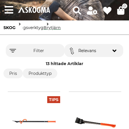
0
SKOG
Skogsverktyg
Brytjärn
Filter
Relevans
13 hittade Artiklar
Pris
Produkttyp
TIPS