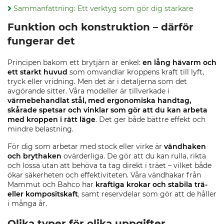
Sammanfattning: Ett verktyg som gör dig starkare
Funktion och konstruktion – därför
fungerar det
Principen bakom ett brytjärn är enkel:
en lång hävarm och
ett starkt huvud
som omvandlar kroppens kraft till lyft,
tryck eller vridning. Men det är i detaljerna som det
avgörande sitter. Våra modeller är tillverkade i
värmebehandlat stål, med ergonomiska handtag,
skårade spetsar och vinklar som gör att du kan arbeta
med kroppen i rätt läge
. Det ger både bättre effekt och
mindre belastning.
För dig som arbetar med stock eller virke är
vändhaken
och brythaken
ovärderliga. De gör att du kan rulla, rikta
och lossa utan att behöva ta tag direkt i träet – vilket både
ökar säkerheten och effektiviteten. Våra vändhakar från
Mammut och Bahco har
kraftiga krokar och stabila trä-
eller kompositskaft
, samt reservdelar som gör att de håller
i många år.
Olika typer för olika uppgifter