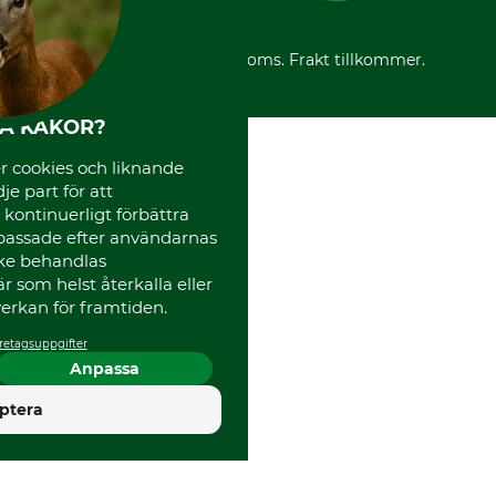
Reklamationer
Varumärken
Frakter
Mässor
*Alla priser inklusive moms. Frakt tillkommer.
Instagram TOS
Media
HA KAKOR?
Code of Conduct
 cookies och liknande
je part för att
, kontinuerligt förbättra
passade efter användarnas
cke behandlas
 som helst återkalla eller
erkan för framtiden.
retagsuppgifter
Anpassa
4.5
ptera
Utmärkt