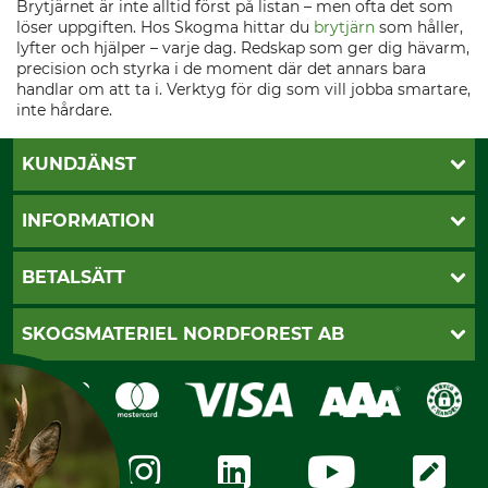
Brytjärnet är inte alltid först på listan – men ofta det som
löser uppgiften. Hos Skogma hittar du
brytjärn
som håller,
lyfter och hjälper – varje dag. Redskap som ger dig hävarm,
precision och styrka i de moment där det annars bara
handlar om att ta i. Verktyg för dig som vill jobba smartare,
inte hårdare.
KUNDJÄNST
Öppettider
INFORMATION
Kundtjänst
Vanliga frågor
Butik Vansbro
BETALSÄTT
Kontakt
Nyhetsbrev
Cookie-inställningar
Katalogbeställning
Klarna
SKOGSMATERIEL NORDFOREST AB
Sagverkskatalog
Faktura
Köpvillkor - 2025-06-18
Swish
Om oss
Dataskydd
GRUBE-Gruppen
Integritetspolicy
Företagsuppgifter
Ångerrätt
Karriär
Ångerrätt för din beställning
Vår personal