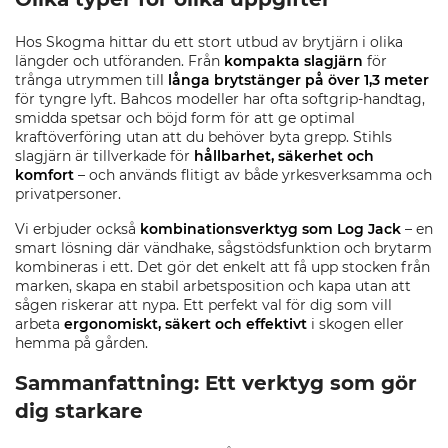
Hos Skogma hittar du ett stort utbud av brytjärn i olika
längder och utföranden. Från
kompakta slagjärn
för
trånga utrymmen till
långa brytstänger på över 1,3 meter
för tyngre lyft. Bahcos modeller har ofta softgrip-handtag,
smidda spetsar och böjd form för att ge optimal
kraftöverföring utan att du behöver byta grepp. Stihls
slagjärn är tillverkade för
hållbarhet, säkerhet och
komfort
– och används flitigt av både yrkesverksamma och
privatpersoner.
Vi erbjuder också
kombinationsverktyg som Log Jack
– en
smart lösning där vändhake, sågstödsfunktion och brytarm
kombineras i ett. Det gör det enkelt att få upp stocken från
marken, skapa en stabil arbetsposition och kapa utan att
sågen riskerar att nypa. Ett perfekt val för dig som vill
arbeta
ergonomiskt, säkert och effektivt
i skogen eller
hemma på gården.
Sammanfattning: Ett verktyg som gör
dig starkare